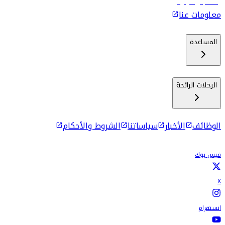
رحلات إلى كولومبو
معلومات عنا
المساعدة
الرحلات الرائجة
الوظائف
الأخبار
سياساتنا
الشروط والأحكام
فيس بوك
X
انستقرام