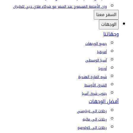
وزن الأمتعة المسموح عند السفر مع شركاء فلاي دبي للطيران
السفر معنا
الوجهات
وجهاتنا
جميع الوجهات
أفريقيا
آسيا الوسطى
أوروبا
شبه القارة الهندية
الشرق الأوسط
جنوب شرق آسيا
أفضل الوجهات
رحلات إلى تبيليسي
رحلات إلى ماليه
رحلات إلى كولومبو