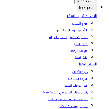
السفر معنا
الإعداد قبل السفر
أنواع الأسعار
التأشيرات وجوازات السفر
متطلبات التأشيرة حسب الدولة
طرق الدفع
مواعيد الرحلات
حالة الرحلة
السفر معنا
درجة الأعمال
الدرجة السياحية
إنجاز إجراءات السفر
إنجاز إجراءات السفر في المدينة
New
خدمات المساعدة لأصحاب الهمم
طائرة بوينغ 737 ماكس