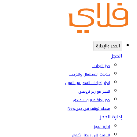
الحجز والإدارة
الحجز
حجز الرحلات
خدمات الإستقبال والترحيب
إنجاز إجراءات السفر من المنزل
الحجز مع رمز ترويجي
حجز رحلة طيران + فندق
محطة توقف في دبي
New
إدارة الحجز
إدارة الحجز
الترقية إلى درجة الأعمال