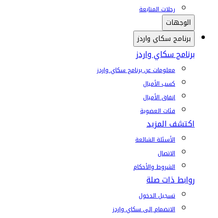
رحلات المتابعة
الوجهات
برنامج سكاي واردز
برنامج سكاي واردز
معلومات عن برنامج سكاي واردز
كسب الأميال
إنفاق الأميال
فئات العضوية
اكتشف المزيد
الأسئلة الشائعة
الاتصال
الشروط والأحكام
روابط ذات صلة
تسجيل الدخول
الانضمام إلى سكاي واردز