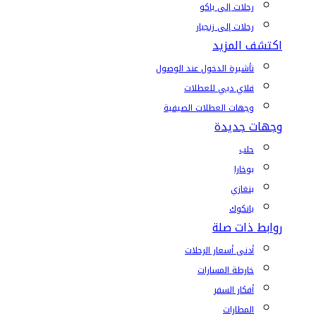
رحلات إلى باكو
رحلات إلى زنجبار
اكتشف المزيد
تأشيرة الدخول عند الوصول
فلاي دبي للعطلات
وجهات العطلات الصيفية
وجهات جديدة
حلب
بوخارا
بنغازي
بانكوك
روابط ذات صلة
أدنى أسعار الرحلات
خارطة المسارات
أفكار السفر
المطارات