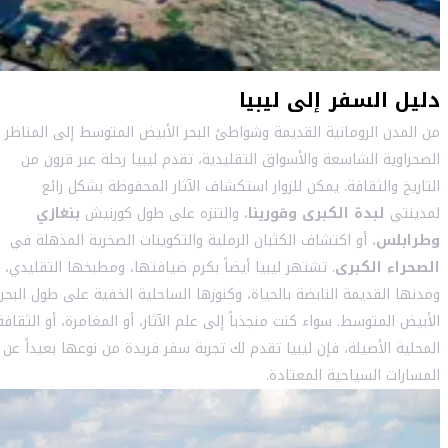
دليل السفر إلى ليبيا
من المدن الرومانية القديمة وشواطئ البحر الأبيض المتوسط ​​إلى المناظر
الصحراوية الشاسعة والأسواق التقليدية، تقدم ليبيا رحلة عبر قرون من
التاريخ والثقافة. يمكن للزوار استكشاف الآثار المحفوظة بشكل رائع
لمدينتي
لبدة الكبرى وقورينا
، والتنزه على طول كورنيش
بنغازي
وطرابلس
، أو اكتشاف الكثبان الرملية والتكوينات الصخرية المذهلة في
الصحراء الكبرى
. تشتهر ليبيا أيضاً بكرم ضيافتها، ومطبخها التقليدي،
ومدنها القديمة النابضة بالحياة، وكنوزها الساحلية الخفية على طول البحر
الأبيض المتوسط. سواء كنت منجذباً إلى علم الآثار، أو المغامرة، أو الثقافة
المحلية الأصيلة، فإن ليبيا تقدم لك تجربة سفر فريدة من نوعها بعيداً عن
المسارات السياحية المعتادة.