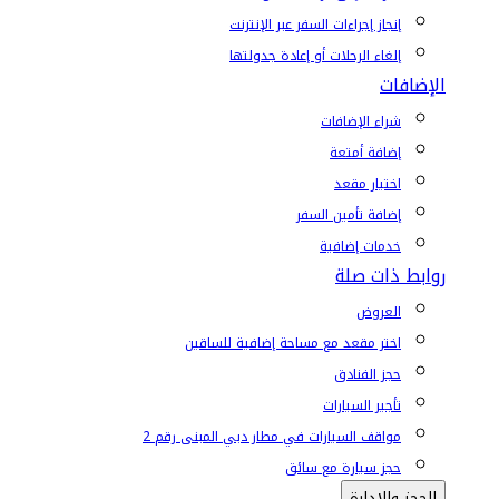
إنجاز إجراءات السفر عبر الإنترنت
إلغاء الرحلات أو إعادة جدولتها
الإضافات
شراء الإضافات
إضافة أمتعة
اختيار مقعد
إضافة تأمين السفر
خدمات إضافية
روابط ذات صلة
العروض
اختر مقعد مع مساحة إضافية للساقين
حجز الفنادق
تأجير السيارات
مواقف السيارات في مطار دبي المبنى رقم 2
حجز سيارة مع سائق
الحجز والإدارة