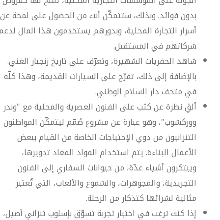
الجولة على المؤسسات التجارية المحلية، تُمنح لها كقروض
بدون فوائد. وبذلك، ستتمكّن أنت من الحصول على لمحة عن
أسرار التجارة المحلية، وبدورهم يستخدمون هذا المال لدعم
شركاتهم في المستقبل.
شاهد الحفريات الشهيرة، وتعرّف على تاريخ زنجبار الغني.
بالإضافة إلى ذلك، تفرّج على السيارات القديمة، وهذا كلّه
في متحف دار السلام الوطني.
ألقِ نظرة عن كثب على الفنون العصرية والمحلية مع "وندر
ووركشوب"، وهو عبارة عن مشروع صُمّم ليتمكّن المواطنون
التنزانيون من ذوي الإحتياجات الخاصة من القيام ببعض
الأعمال البناءة. يتم استخدام المواد المعاد تدويرها،
ويبتكرون أشياء عدّة، من حيوانات السفاري إلى الفنون
التجريدية، والمجوهرات، والشموع والألعاب، التي تُعتبر
مثالية لشرائها كتذكار من الرحلة.
إذا كنت ترغب في اختبار تجربة تسوّق بإسلوب تنزاني أصيل،