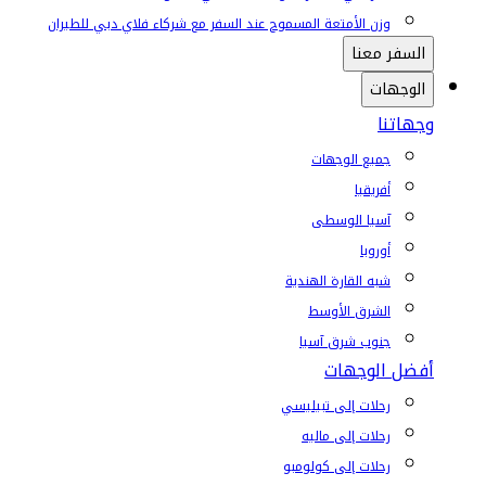
وزن الأمتعة المسموح عند السفر مع شركاء فلاي دبي للطيران
السفر معنا
الوجهات
وجهاتنا
جميع الوجهات
أفريقيا
آسيا الوسطى
أوروبا
شبه القارة الهندية
الشرق الأوسط
جنوب شرق آسيا
أفضل الوجهات
رحلات إلى تبيليسي
رحلات إلى ماليه
رحلات إلى كولومبو