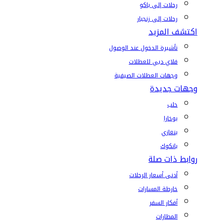
رحلات إلى باكو
رحلات إلى زنجبار
اكتشف المزيد
تأشيرة الدخول عند الوصول
فلاي دبي للعطلات
وجهات العطلات الصيفية
وجهات جديدة
حلب
بوخارا
بنغازي
بانكوك
روابط ذات صلة
أدنى أسعار الرحلات
خارطة المسارات
أفكار السفر
المطارات