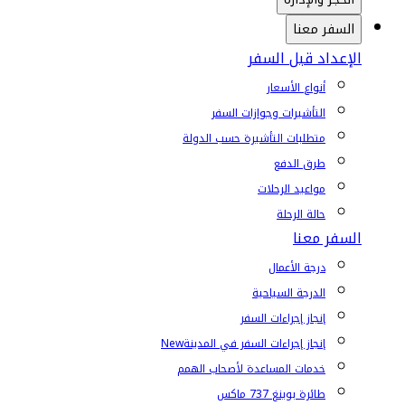
السفر معنا
الإعداد قبل السفر
أنواع الأسعار
التأشيرات وجوازات السفر
متطلبات التأشيرة حسب الدولة
طرق الدفع
مواعيد الرحلات
حالة الرحلة
السفر معنا
درجة الأعمال
الدرجة السياحية
إنجاز إجراءات السفر
إنجاز إجراءات السفر في المدينة
New
خدمات المساعدة لأصحاب الهمم
طائرة بوينغ 737 ماكس