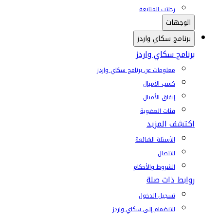
رحلات المتابعة
الوجهات
برنامج سكاي واردز
برنامج سكاي واردز
معلومات عن برنامج سكاي واردز
كسب الأميال
إنفاق الأميال
فئات العضوية
اكتشف المزيد
الأسئلة الشائعة
الاتصال
الشروط والأحكام
روابط ذات صلة
تسجيل الدخول
الانضمام إلى سكاي واردز