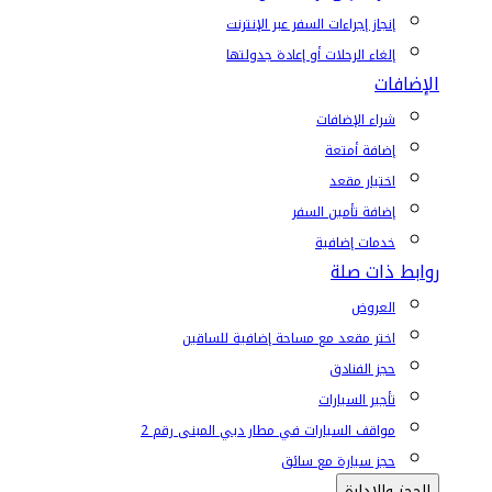
إنجاز إجراءات السفر عبر الإنترنت
إلغاء الرحلات أو إعادة جدولتها
الإضافات
شراء الإضافات
إضافة أمتعة
اختيار مقعد
إضافة تأمين السفر
خدمات إضافية
روابط ذات صلة
العروض
اختر مقعد مع مساحة إضافية للساقين
حجز الفنادق
تأجير السيارات
مواقف السيارات في مطار دبي المبنى رقم 2
حجز سيارة مع سائق
الحجز والإدارة