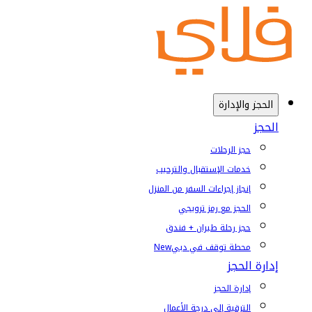
الحجز والإدارة
الحجز
حجز الرحلات
خدمات الإستقبال والترحيب
إنجاز إجراءات السفر من المنزل
الحجز مع رمز ترويجي
حجز رحلة طيران + فندق
محطة توقف في دبي
New
إدارة الحجز
إدارة الحجز
الترقية إلى درجة الأعمال