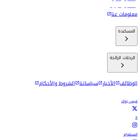
رحلات إلى كولومبو
معلومات عنا
المساعدة
الرحلات الرائجة
الوظائف
الأخبار
سياساتنا
الشروط والأحكام
فيس بوك
X
انستقرام