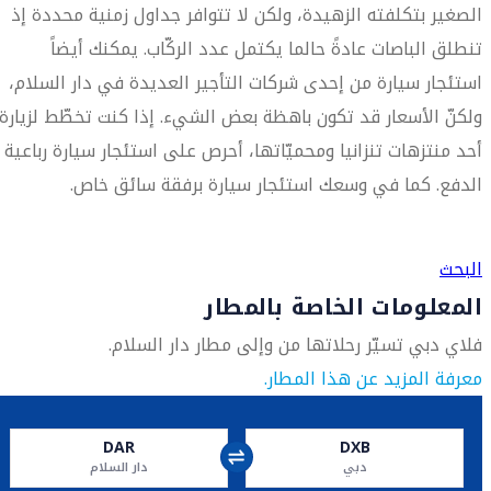
الصغير بتكلفته الزهيدة، ولكن لا تتوافر جداول زمنية محددة إذ
تنطلق الباصات عادةً حالما يكتمل عدد الركّاب. يمكنك أيضاً
استئجار سيارة من إحدى شركات التأجير العديدة في دار السلام،
ولكنّ الأسعار قد تكون باهظة بعض الشيء. إذا كنت تخطّط لزيارة
أحد منتزهات تنزانيا ومحميّاتها، أحرص على استئجار سيارة رباعية
الدفع. كما في وسعك استئجار سيارة برفقة سائق خاص.
العثور على متجر السفر الأقرب إليك
البحث
المعلومات الخاصة بالمطار
فلاي دبي تسيّر رحلاتها من وإلى مطار دار السلام.
معرفة المزيد عن هذا المطار.
DAR
DXB
دبي
دار السلام