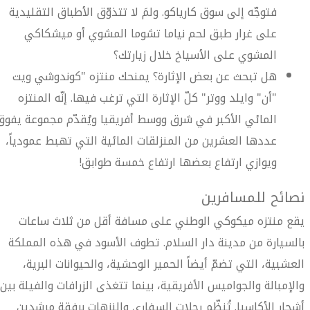
فتوجّه إلى سوق كارياكو. ولمَ لا تتذوّق الأطباق التقليدية
على غرار طبق لحم نياما تشوما المشوي أو ميشكاكي
المشوي على الأسياخ خلال زيارتك؟
هل تبحث عن بعض الإثارة؟ يمنحك منتزه "كوندوشي ويت
"أن" وايلد ووتر" كلّ الإثارة التي ترغب فيها. إنّه المنتزه
المائي الأكبر في شرق ووسط أفريقيا ويُقدّم مجموعة يفوق
عددها العشرين من المنزلقات المائية التي تهبط عمودياً،
ويوازي ارتفاع بعضها ارتفاع خمسة طوابق!
نصائح للمسافرين
يقع منتزه ميكوكي الوطني على مسافة أقل من ثلاث ساعات
بالسيارة من مدينة دار السلام. تطوف الأسود في هذه المملكة
العشبية، التي تضمّ أيضاً الحمير الوحشية، والحيوانات البرية،
والإمبالة والجواميس الأفريقية، بينما تتغذى الزرافات والفيلة بين
أشجار الأكاسيا. تُنظّم رحلات السفاري والنزهات برفقة مرشدين