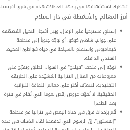
تنتظرك لاستكشافها في وجهة العطلات هذه في شرق أفريقيا.
أبرز المعالم والأنشطة في دار السلام
إستلقِ مسترخياً على الرمال، وبين أشجار النخيل المُصطّفة
على جوانب شاطئ كوكو، أو توجّه جنوباً إلى منطقة
كيغامبوني واستمتع بالسباحة في مياه شواطئ المحيط
الهندي الدافئة.
توجّه إلى متحف "فيلاج" في الهواء الطلق وتفرّج على
معروضاته من المنازل التنزانية المُشيّدة على الطريقة
التقليدية، لتتعرّف أكثر على معالم الثقافة التنزانية
الحقيقية. لا تُفوّت عروض رقص نغوما التي تُقام في فترة
بعد الظهر!
قُم بإحداث فرق في حياة البعض في تنزانيا مع منظمة
"إنفستورز". إنّ الرسوم التي تدفعها لقاء الذهاب في هذه