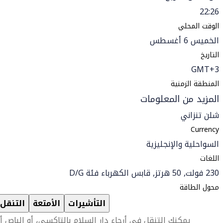
22:26
الوقت المحلي
الخميس 6 أغسطس
التاريخ
GMT+3
المنطقة الزمنية
المزيد من المعلومات
شلن تنزاني
Currency
السواحلية والإنجليزية
اللغات
230 فولت, 50 هرتز, قابس الكهرباء فئة D/G
محول الطاقة
التأشيرات
الأمتعة
التنقل
يمكنك التنقل في أرجاء دار السلام بالتاكسي، أو الباص أ