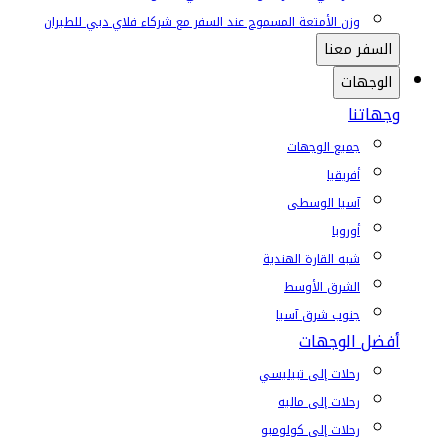
وزن الأمتعة المسموح عند السفر مع شركاء فلاي دبي للطيران
السفر معنا
الوجهات
وجهاتنا
جميع الوجهات
أفريقيا
آسيا الوسطى
أوروبا
شبه القارة الهندية
الشرق الأوسط
جنوب شرق آسيا
أفضل الوجهات
رحلات إلى تبيليسي
رحلات إلى ماليه
رحلات إلى كولومبو