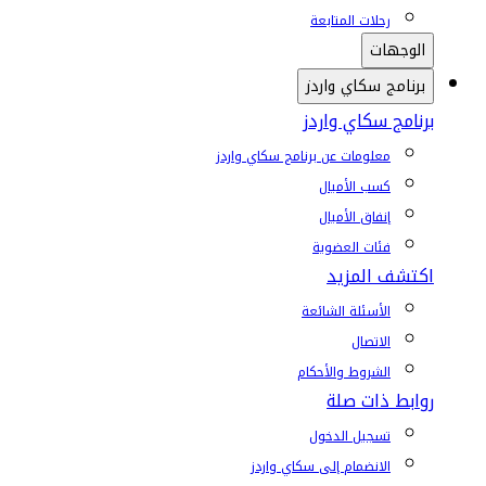
رحلات المتابعة
الوجهات
برنامج سكاي واردز
برنامج سكاي واردز
معلومات عن برنامج سكاي واردز
كسب الأميال
إنفاق الأميال
فئات العضوية
اكتشف المزيد
الأسئلة الشائعة
الاتصال
الشروط والأحكام
روابط ذات صلة
تسجيل الدخول
الانضمام إلى سكاي واردز