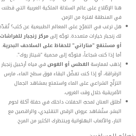
هنا الإطّلاع على عالم السلالة الملكية العربية التي قطنت
في المنطقة لفترة من الزمن.
هل ترغب في التفرّج على المعالم الطبيعية عن كثب؟ تُقدّم
لك زنجبار خيارات متعددة. توجّه إلى
مركز زنجبار للفراشات،
أو مستنقع "مناراني" للحفاظ على السلاحف البحرية
.
أما إذا كنت شجاعاً، فتوجّه إلى محمية "شيتاز روك".
إذهب لممارسة
الغطس أو الغوص
في مياه أرخبيل زنجبار
الرقراقة، أو إذا كنت تفضّل البقاء فوق سطح الماء، مارس
التزلّج الشراعي على الماء واستمتع بمشاهد الجمال
الأفريقية خلال وقت الغروب.
أطلق العنان لمحبّ الحفلات داخلك في حفلة أكلة لحوم
البشر. ستُشاهد عروض الرقص التقليدي، والراقصين مع
النار، والألعاب البهلوانية وينتظرك الكثير من المرح.