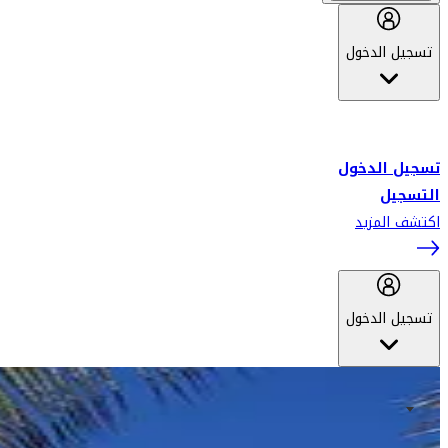
تسجيل الدخول
أهلاً بك في سكاي واردز طيران الإمارات برنامج الولاء المعتمد من قبل
طيران الإمارات، ومؤخراً فلاي دبي.
تسجيل الدخول
التسجيل
اكتشف المزيد
تسجيل الدخول