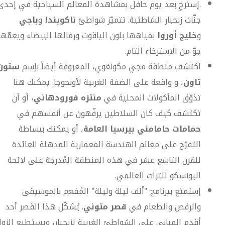
.إسترخِ بعد يوم حافل بمشاهدة المعالم السياحية في إحدى
جنّات زنجبار الشاطئية. تتميّز شواطئ
ناكوبندا
و
باجي
و
خليج أوروا
بمياهها بلون الياقوت ورمالها البيضاء ويعمّها
جوّ من الاسترخاء التام.
اكتشف منطقة مجي مكونغوي، المعروفة أيضاً بإسم
ستون
تاون
، و واقعة على الضفة الغربية لأونجوجا. يمكنك هنا
تذوّق المأكولات المحلية في
منتزه فورودهاني
، أو أن
تكتشف كيف كان السلاطين يرفّهون عن أنفسهم في
حمامات حامامني بيرسيا العامة
، أو يمكنك ببساطة
التفرّج على معالم الهندسة المعمارية المذهلة العائدة
للقرن التاسع عشر في هذه المنطقة المُدرجة على لائحة
اليونسكو للتراث العالمي.
إستمتع ببرنامج "ألف ليلة وليلة" المُفعم بالموسيقى
والرقص والطعام في
قصر متوني
. يُشكّل هذا القصر أحد
أقدم المباني على الشواطئ الغربية لزنجبار، ويستطيع الزوار