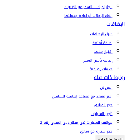
إنجاز إجراءات السفر عبر الإنترنت
إلغاء الرحلات أو إعادة جدولتها
الإضافات
شراء الإضافات
إضافة أمتعة
اختيار مقعد
إضافة تأمين السفر
خدمات إضافية
روابط ذات صلة
العروض
اختر مقعد مع مساحة إضافية للساقين
حجز الفنادق
تأجير السيارات
مواقف السيارات في مطار دبي المبنى رقم 2
حجز سيارة مع سائق
الحجز والإدارة