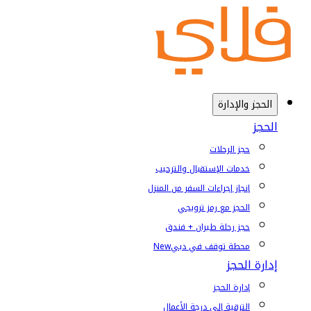
الحجز والإدارة
الحجز
حجز الرحلات
خدمات الإستقبال والترحيب
إنجاز إجراءات السفر من المنزل
الحجز مع رمز ترويجي
حجز رحلة طيران + فندق
محطة توقف في دبي
New
إدارة الحجز
إدارة الحجز
الترقية إلى درجة الأعمال