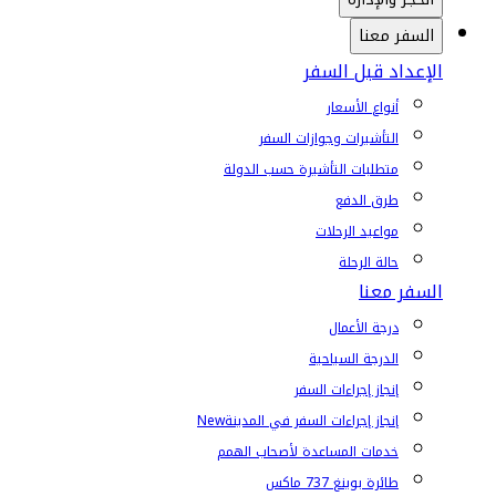
السفر معنا
الإعداد قبل السفر
أنواع الأسعار
التأشيرات وجوازات السفر
متطلبات التأشيرة حسب الدولة
طرق الدفع
مواعيد الرحلات
حالة الرحلة
السفر معنا
درجة الأعمال
الدرجة السياحية
إنجاز إجراءات السفر
إنجاز إجراءات السفر في المدينة
New
خدمات المساعدة لأصحاب الهمم
طائرة بوينغ 737 ماكس