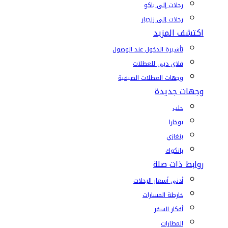
رحلات إلى باكو
رحلات إلى زنجبار
اكتشف المزيد
تأشيرة الدخول عند الوصول
فلاي دبي للعطلات
وجهات العطلات الصيفية
وجهات جديدة
حلب
بوخارا
بنغازي
بانكوك
روابط ذات صلة
أدنى أسعار الرحلات
خارطة المسارات
أفكار السفر
المطارات