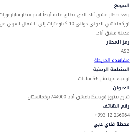
الموقع
يبعد مطار عشق أباد الذي يطلق عليه أيضاً اسم مطار سابارمورات
توركمنباشي الدولي حوالي 10 كيلومترات إلى الشمال الغربي من
مدينة عشق أباد.
رمز المطار
ASB
مشاهدة الخريطة
المنطقة الزمنية
توقيت غرينتش +5 ساعات
العنوان
شارع بيتروزافودسكايا
عشق أباد 744000
تركمانستان
رقم الهاتف
256064 12 993+
محطة فلاي دبي