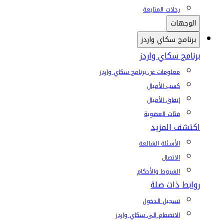
رحلات المتابعة
الوجهات
برنامج سكاي واردز
برنامج سكاي واردز
معلومات عن برنامج سكاي واردز
كسب الأميال
إنفاق الأميال
فئات العضوية
اكتشف المزيد
الأسئلة الشائعة
الاتصال
الشروط والأحكام
روابط ذات صلة
تسجيل الدخول
الانضمام إلى سكاي واردز