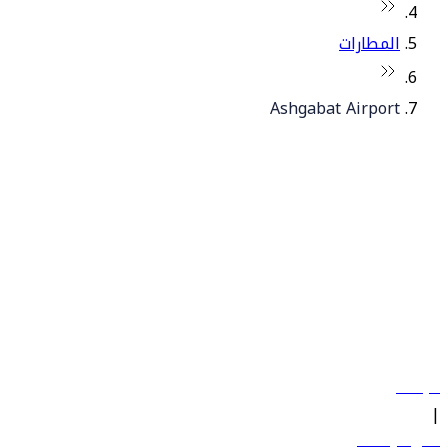
المطارات
Ashgabat Airport
© فلاي دبي 2026. جميع الحقوق محفوظة.
سياساتنا
|
الشروط والأحكام