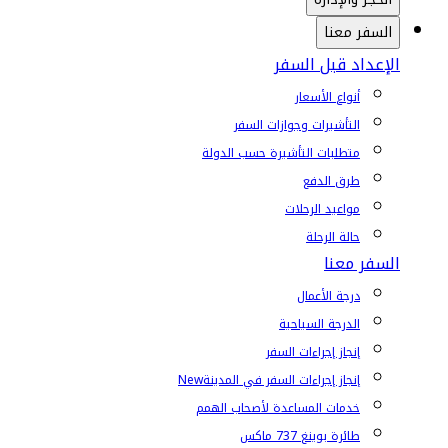
السفر معنا
الإعداد قبل السفر
أنواع الأسعار
التأشيرات وجوازات السفر
متطلبات التأشيرة حسب الدولة
طرق الدفع
مواعيد الرحلات
حالة الرحلة
السفر معنا
درجة الأعمال
الدرجة السياحية
إنجاز إجراءات السفر
إنجاز إجراءات السفر في المدينة
New
خدمات المساعدة لأصحاب الهمم
طائرة بوينغ 737 ماكس