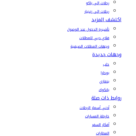
رحلات إلى باكو
رحلات إلى زنجبار
اكتشف المزيد
تأشيرة الدخول عند الوصول
فلاي دبي للعطلات
وجهات العطلات الصيفية
وجهات جديدة
حلب
بوخارا
بنغازي
بانكوك
روابط ذات صلة
أدنى أسعار الرحلات
خارطة المسارات
أفكار السفر
المطارات