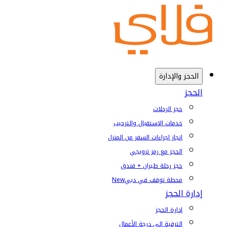
الحجز والإدارة
الحجز
حجز الرحلات
خدمات الإستقبال والترحيب
إنجاز إجراءات السفر من المنزل
الحجز مع رمز ترويجي
حجز رحلة طيران + فندق
محطة توقف في دبي
New
إدارة الحجز
إدارة الحجز
الترقية إلى درجة الأعمال