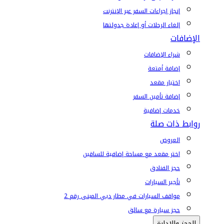
إنجاز إجراءات السفر عبر الإنترنت
إلغاء الرحلات أو إعادة جدولتها
الإضافات
شراء الإضافات
إضافة أمتعة
اختيار مقعد
إضافة تأمين السفر
خدمات إضافية
روابط ذات صلة
العروض
اختر مقعد مع مساحة إضافية للساقين
حجز الفنادق
تأجير السيارات
مواقف السيارات في مطار دبي المبنى رقم 2
حجز سيارة مع سائق
الحجز والإدارة