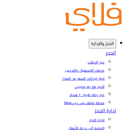
الحجز والإدارة
الحجز
حجز الرحلات
خدمات الإستقبال والترحيب
إنجاز إجراءات السفر من المنزل
الحجز مع رمز ترويجي
حجز رحلة طيران + فندق
محطة توقف في دبي
New
إدارة الحجز
إدارة الحجز
الترقية إلى درجة الأعمال