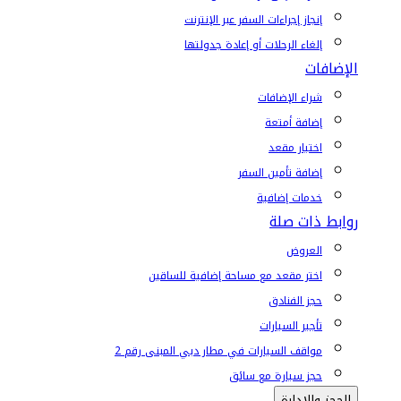
إنجاز إجراءات السفر عبر الإنترنت
إلغاء الرحلات أو إعادة جدولتها
الإضافات
شراء الإضافات
إضافة أمتعة
اختيار مقعد
إضافة تأمين السفر
خدمات إضافية
روابط ذات صلة
العروض
اختر مقعد مع مساحة إضافية للساقين
حجز الفنادق
تأجير السيارات
مواقف السيارات في مطار دبي المبنى رقم 2
حجز سيارة مع سائق
الحجز والإدارة