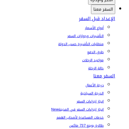
السفر معنا
الإعداد قبل السفر
أنواع الأسعار
التأشيرات وجوازات السفر
متطلبات التأشيرة حسب الدولة
طرق الدفع
مواعيد الرحلات
حالة الرحلة
السفر معنا
درجة الأعمال
الدرجة السياحية
إنجاز إجراءات السفر
إنجاز إجراءات السفر في المدينة
New
خدمات المساعدة لأصحاب الهمم
طائرة بوينغ 737 ماكس