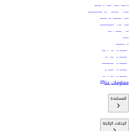
الإعلان على متن رحلاتنا
تسجيل الدخول لوكلاء السفر
أدنى أسعار الرحلات
فلاي دبي للعطلات
تأجير السيارات
فنادق
الوظائف
رحلات إلى تبيليسي
رحلات إلى الرياض
رحلات إلى مسقط
رحلات إلى ماليه
رحلات إلى كولومبو
معلومات عنا
المساعدة
الرحلات الرائجة