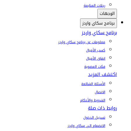
رحلات المتابعة
الوجهات
برنامج سكاي واردز
برنامج سكاي واردز
معلومات عن برنامج سكاي واردز
كسب الأميال
إنفاق الأميال
فئات العضوية
اكتشف المزيد
الأسئلة الشائعة
الاتصال
الشروط والأحكام
روابط ذات صلة
تسجيل الدخول
الانضمام إلى سكاي واردز