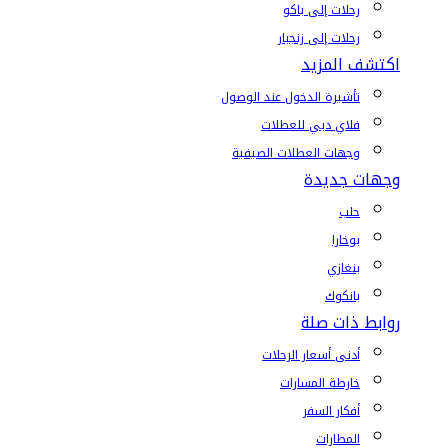
رحلات إلى باكو
رحلات إلى زنجبار
اكتشف المزيد
تأشيرة الدخول عند الوصول
فلاي دبي للعطلات
وجهات العطلات الصيفية
وجهات جديدة
حلب
بوخارا
بنغازي
بانكوك
روابط ذات صلة
أدنى أسعار الرحلات
خارطة المسارات
أفكار السفر
المطارات