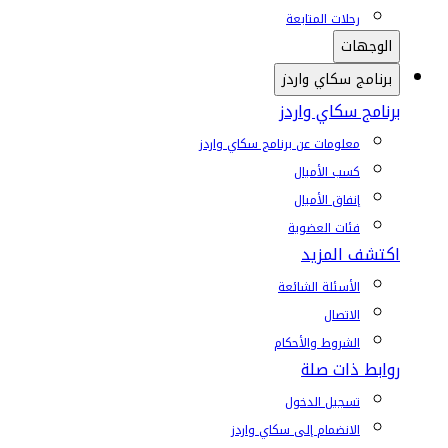
رحلات المتابعة
الوجهات
برنامج سكاي واردز
برنامج سكاي واردز
معلومات عن برنامج سكاي واردز
كسب الأميال
إنفاق الأميال
فئات العضوية
اكتشف المزيد
الأسئلة الشائعة
الاتصال
الشروط والأحكام
روابط ذات صلة
تسجيل الدخول
الانضمام إلى سكاي واردز