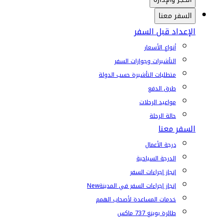
السفر معنا
الإعداد قبل السفر
أنواع الأسعار
التأشيرات وجوازات السفر
متطلبات التأشيرة حسب الدولة
طرق الدفع
مواعيد الرحلات
حالة الرحلة
السفر معنا
درجة الأعمال
الدرجة السياحية
إنجاز إجراءات السفر
إنجاز إجراءات السفر في المدينة
New
خدمات المساعدة لأصحاب الهمم
طائرة بوينغ 737 ماكس