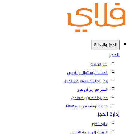
الحجز والإدارة
الحجز
حجز الرحلات
خدمات الإستقبال والترحيب
إنجاز إجراءات السفر من المنزل
الحجز مع رمز ترويجي
حجز رحلة طيران + فندق
محطة توقف في دبي
New
إدارة الحجز
إدارة الحجز
الترقية إلى درجة الأعمال