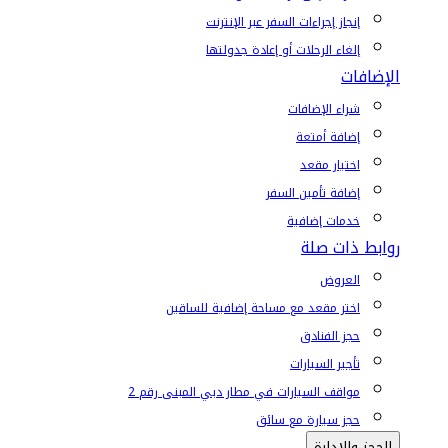
إنجاز إجراءات السفر عبر الإنترنت
إلغاء الرحلات أو إعادة جدولتها
الإضافات
شراء الإضافات
إضافة أمتعة
اختيار مقعد
إضافة تأمين السفر
خدمات إضافية
روابط ذات صلة
العروض
اختر مقعد مع مساحة إضافية للساقين
حجز الفنادق
تأجير السيارات
مواقف السيارات في مطار دبي المبنى رقم 2
حجز سيارة مع سائق
الحجز والإدارة