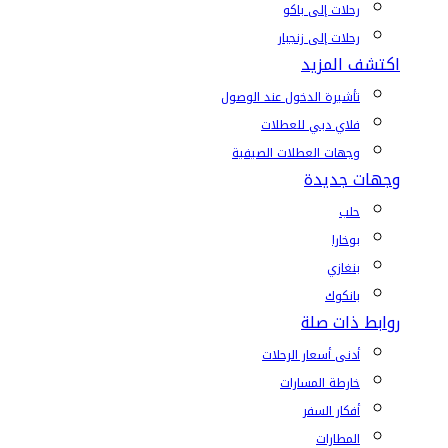
رحلات إلى باكو
رحلات إلى زنجبار
اكتشف المزيد
تأشيرة الدخول عند الوصول
فلاي دبي للعطلات
وجهات العطلات الصيفية
وجهات جديدة
حلب
بوخارا
بنغازي
بانكوك
روابط ذات صلة
أدنى أسعار الرحلات
خارطة المسارات
أفكار السفر
المطارات