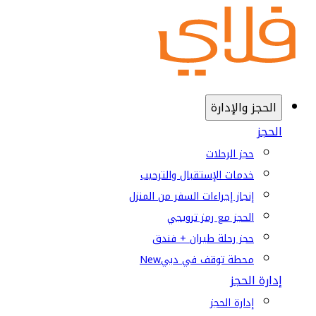
الحجز والإدارة
الحجز
حجز الرحلات
خدمات الإستقبال والترحيب
إنجاز إجراءات السفر من المنزل
الحجز مع رمز ترويجي
حجز رحلة طيران + فندق
محطة توقف في دبي
New
إدارة الحجز
إدارة الحجز