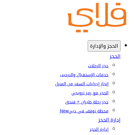
الحجز والإدارة
الحجز
حجز الرحلات
خدمات الإستقبال والترحيب
إنجاز إجراءات السفر من المنزل
الحجز مع رمز ترويجي
حجز رحلة طيران + فندق
محطة توقف في دبي
New
إدارة الحجز
إدارة الحجز