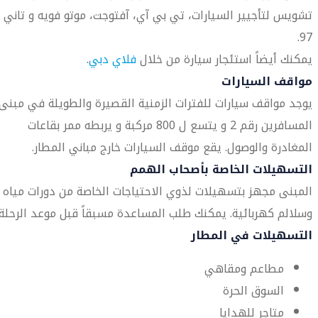
تشويس لتأجيير السيارات، تي بي آي، آفتوجت، موتو فويه و تاني
97.
يمكنك أيضاً استئجار سيارة من خلال
فلاي دبي
.
مواقف السيارات
يوجد مواقف سيارات للفترات الزمنية القصيرة والطويلة في مبنى
المسافرين رقم 2 و يتسع ل 800 مركبة و يربطه ممر بقاعات
المغادرة والوصول. يقع موقف السيارات خارج مباني المطار.
التسهيلات الخاصة بأصحاب الهمم
المبنى مجهز بتسهيلات لذوي الاحتياجات الخاصة من دورات مياه
وسلالم كهربائية. يمكنك طلب المساعدة مسبقاً قبل موعد الرحلة.
التسهيلات في المطار
مطاعم ومقاهي
السوق الحرة
متاجر للهدايا