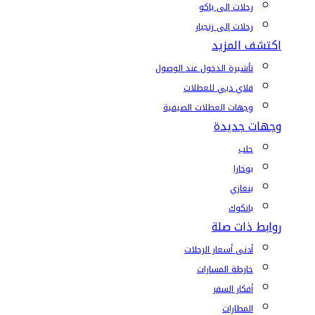
رحلات إلى باكو
رحلات إلى زنجبار
اكتشف المزيد
تأشيرة الدخول عند الوصول
فلاي دبي للعطلات
وجهات العطلات الصيفية
وجهات جديدة
حلب
بوخارا
بنغازي
بانكوك
روابط ذات صلة
أدنى أسعار الرحلات
خارطة المسارات
أفكار السفر
المطارات