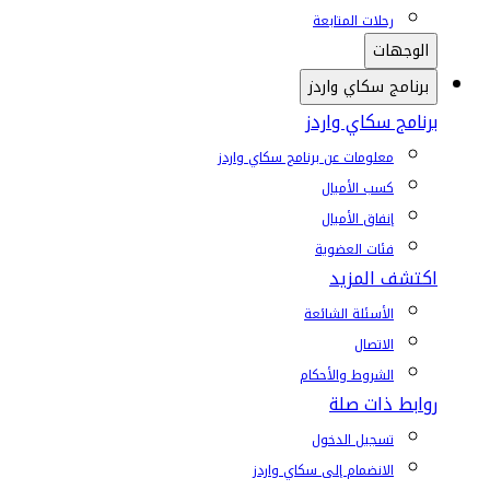
رحلات المتابعة
الوجهات
برنامج سكاي واردز
برنامج سكاي واردز
معلومات عن برنامج سكاي واردز
كسب الأميال
إنفاق الأميال
فئات العضوية
اكتشف المزيد
الأسئلة الشائعة
الاتصال
الشروط والأحكام
روابط ذات صلة
تسجيل الدخول
الانضمام إلى سكاي واردز