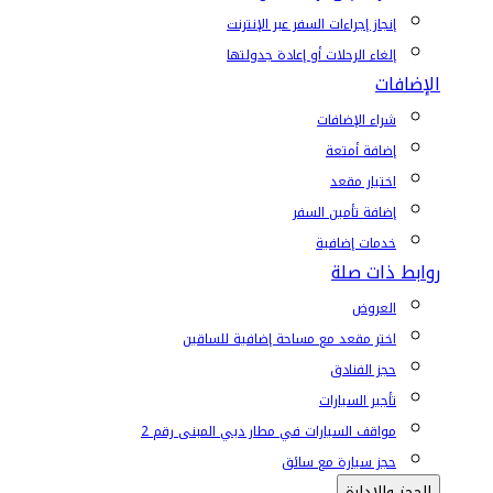
إنجاز إجراءات السفر عبر الإنترنت
إلغاء الرحلات أو إعادة جدولتها
الإضافات
شراء الإضافات
إضافة أمتعة
اختيار مقعد
إضافة تأمين السفر
خدمات إضافية
روابط ذات صلة
العروض
اختر مقعد مع مساحة إضافية للساقين
حجز الفنادق
تأجير السيارات
مواقف السيارات في مطار دبي المبنى رقم 2
حجز سيارة مع سائق
الحجز والإدارة