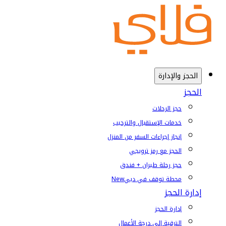
الحجز والإدارة
الحجز
حجز الرحلات
خدمات الإستقبال والترحيب
إنجاز إجراءات السفر من المنزل
الحجز مع رمز ترويجي
حجز رحلة طيران + فندق
محطة توقف في دبي
New
إدارة الحجز
إدارة الحجز
الترقية إلى درجة الأعمال