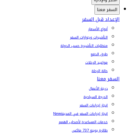
السفر معنا
الإعداد قبل السفر
أنواع الأسعار
التأشيرات وجوازات السفر
متطلبات التأشيرة حسب الدولة
طرق الدفع
مواعيد الرحلات
حالة الرحلة
السفر معنا
درجة الأعمال
الدرجة السياحية
إنجاز إجراءات السفر
إنجاز إجراءات السفر في المدينة
New
خدمات المساعدة لأصحاب الهمم
طائرة بوينغ 737 ماكس