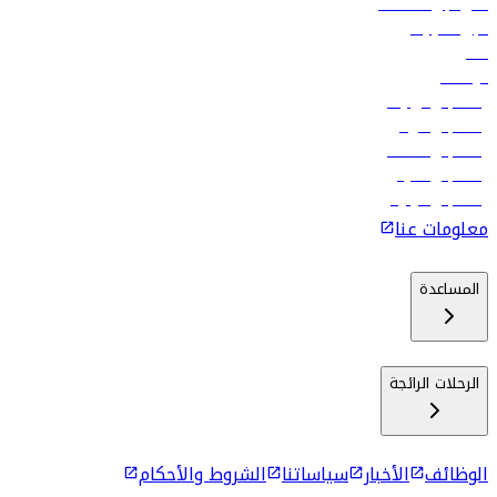
فلاي دبي للعطلات
تأجير السيارات
فنادق
الوظائف
رحلات إلى تبيليسي
رحلات إلى الرياض
رحلات إلى مسقط
رحلات إلى ماليه
رحلات إلى كولومبو
معلومات عنا
المساعدة
الرحلات الرائجة
الوظائف
الأخبار
سياساتنا
الشروط والأحكام