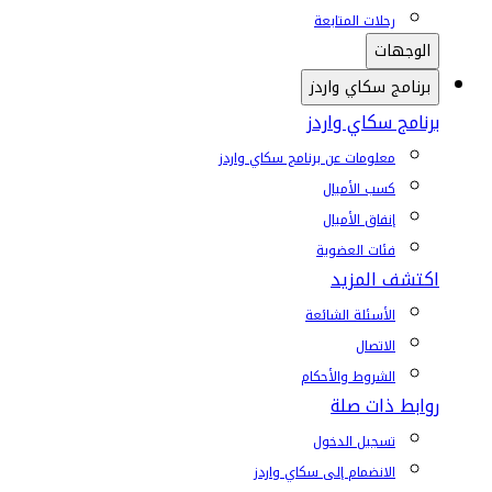
رحلات المتابعة
الوجهات
برنامج سكاي واردز
برنامج سكاي واردز
معلومات عن برنامج سكاي واردز
كسب الأميال
إنفاق الأميال
فئات العضوية
اكتشف المزيد
الأسئلة الشائعة
الاتصال
الشروط والأحكام
روابط ذات صلة
تسجيل الدخول
الانضمام إلى سكاي واردز