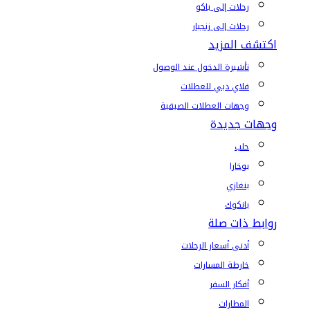
رحلات إلى باكو
رحلات إلى زنجبار
اكتشف المزيد
تأشيرة الدخول عند الوصول
فلاي دبي للعطلات
وجهات العطلات الصيفية
وجهات جديدة
حلب
بوخارا
بنغازي
بانكوك
روابط ذات صلة
أدنى أسعار الرحلات
خارطة المسارات
أفكار السفر
المطارات