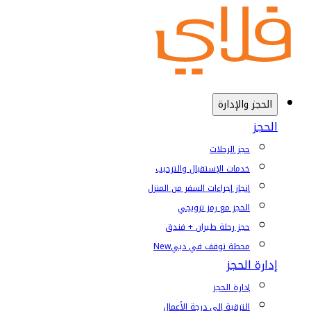
الحجز والإدارة
الحجز
حجز الرحلات
خدمات الإستقبال والترحيب
إنجاز إجراءات السفر من المنزل
الحجز مع رمز ترويجي
حجز رحلة طيران + فندق
محطة توقف في دبي
New
إدارة الحجز
إدارة الحجز
الترقية إلى درجة الأعمال