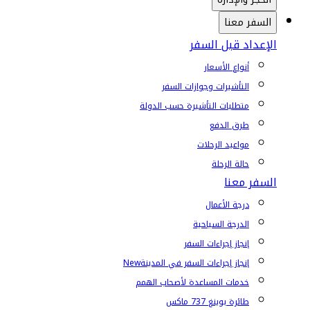
السفر معنا
الإعداد قبل السفر
أنواع الأسعار
التأشيرات وجوازات السفر
متطلبات التأشيرة حسب الدولة
طرق الدفع
مواعيد الرحلات
حالة الرحلة
السفر معنا
درجة الأعمال
الدرجة السياحية
إنجاز إجراءات السفر
إنجاز إجراءات السفر في المدينة
New
خدمات المساعدة لأصحاب الهمم
طائرة بوينغ 737 ماكس