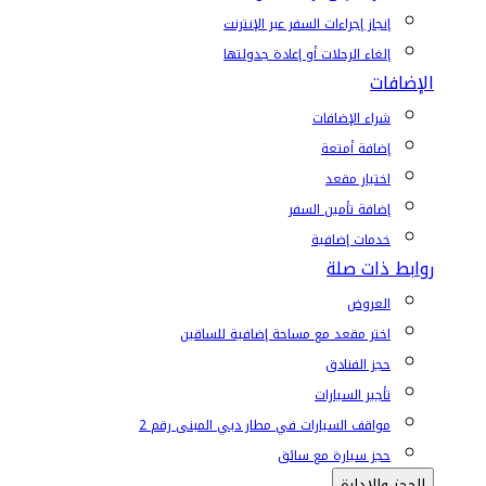
إنجاز إجراءات السفر عبر الإنترنت
إلغاء الرحلات أو إعادة جدولتها
الإضافات
شراء الإضافات
إضافة أمتعة
اختيار مقعد
إضافة تأمين السفر
خدمات إضافية
روابط ذات صلة
العروض
اختر مقعد مع مساحة إضافية للساقين
حجز الفنادق
تأجير السيارات
مواقف السيارات في مطار دبي المبنى رقم 2
حجز سيارة مع سائق
الحجز والإدارة