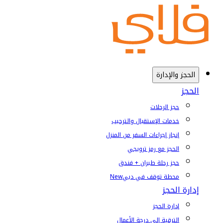
الحجز والإدارة
الحجز
حجز الرحلات
خدمات الإستقبال والترحيب
إنجاز إجراءات السفر من المنزل
الحجز مع رمز ترويجي
حجز رحلة طيران + فندق
محطة توقف في دبي
New
إدارة الحجز
إدارة الحجز
الترقية إلى درجة الأعمال