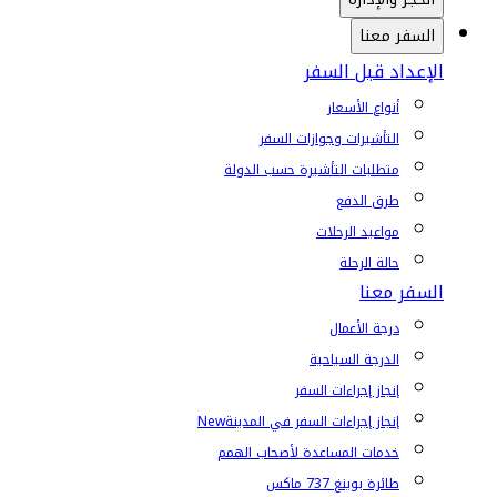
السفر معنا
الإعداد قبل السفر
أنواع الأسعار
التأشيرات وجوازات السفر
متطلبات التأشيرة حسب الدولة
طرق الدفع
مواعيد الرحلات
حالة الرحلة
السفر معنا
درجة الأعمال
الدرجة السياحية
إنجاز إجراءات السفر
إنجاز إجراءات السفر في المدينة
New
خدمات المساعدة لأصحاب الهمم
طائرة بوينغ 737 ماكس