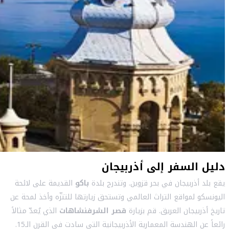
دليل السفر إلى أذربيجان
يقع بلد أذربيجان في بحر قزوين. وتندرج بلدة
باكو
القديمة على لائحة
اليونسكو لمواقع التراث العالمي وتستحق زيارتها للتنزّه وأخذ لمحة عن
تاريخ أذربيجان العريق. قم بزيارة
قصر الشرفنشاهات
الذي يُعدّ مثالاً
رائعاً عن الهندسة المعمارية الأذربيجانية التي سادت في القرن الـ15.