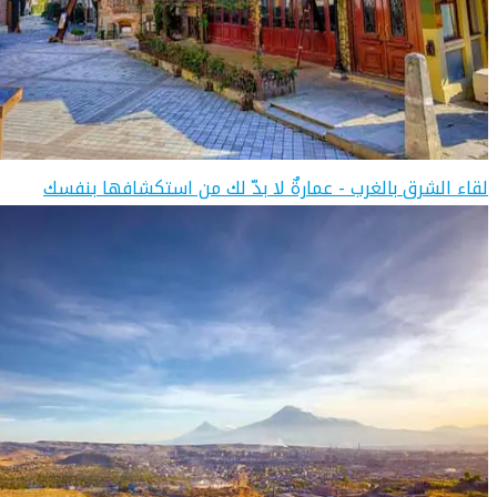
لقاء الشرق بالغرب - عمارةٌ لا بدّ لك من استكشافها بنفسك