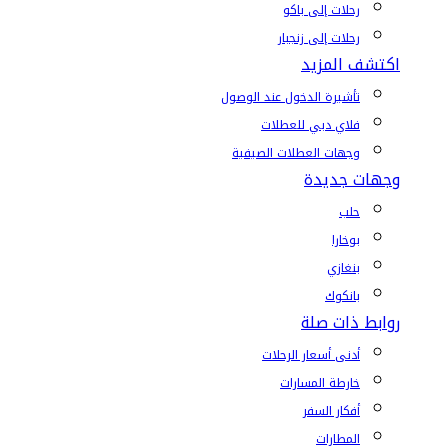
رحلات إلى باكو
رحلات إلى زنجبار
اكتشف المزيد
تأشيرة الدخول عند الوصول
فلاي دبي للعطلات
وجهات العطلات الصيفية
وجهات جديدة
حلب
بوخارا
بنغازي
بانكوك
روابط ذات صلة
أدنى أسعار الرحلات
خارطة المسارات
أفكار السفر
المطارات