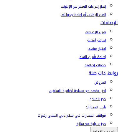
إنجاز إجراءات السفر عبر الإنترنت
إلغاء الرحلات أو إعادة جدولتها
الإضافات
شراء الإضافات
إضافة أمتعة
اختيار مقعد
إضافة تأمين السفر
خدمات إضافية
روابط ذات صلة
العروض
اختر مقعد مع مساحة إضافية للساقين
حجز الفنادق
تأجير السيارات
مواقف السيارات في مطار دبي المبنى رقم 2
حجز سيارة مع سائق
الحجز والإدارة