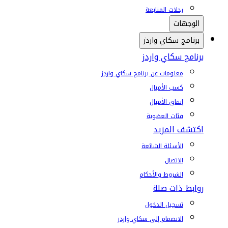
رحلات المتابعة
الوجهات
برنامج سكاي واردز
برنامج سكاي واردز
معلومات عن برنامج سكاي واردز
كسب الأميال
إنفاق الأميال
فئات العضوية
اكتشف المزيد
الأسئلة الشائعة
الاتصال
الشروط والأحكام
روابط ذات صلة
تسجيل الدخول
الانضمام إلى سكاي واردز