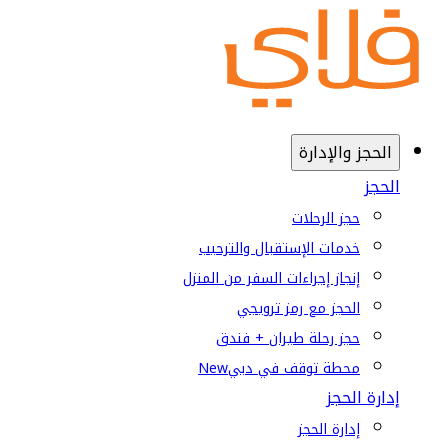
الحجز والإدارة
الحجز
حجز الرحلات
خدمات الإستقبال والترحيب
إنجاز إجراءات السفر من المنزل
الحجز مع رمز ترويجي
حجز رحلة طيران + فندق
محطة توقف في دبي
New
إدارة الحجز
إدارة الحجز