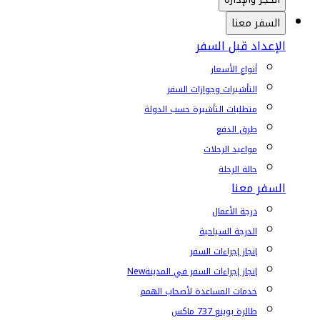
السفر معنا
الإعداد قبل السفر
أنواع الأسعار
التأشيرات وجوازات السفر
متطلبات التأشيرة حسب الدولة
طرق الدفع
مواعيد الرحلات
حالة الرحلة
السفر معنا
درجة الأعمال
الدرجة السياحية
إنجاز إجراءات السفر
إنجاز إجراءات السفر في المدينة
New
خدمات المساعدة لأصحاب الهمم
طائرة بوينغ 737 ماكس