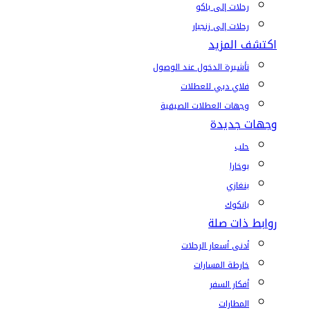
رحلات إلى باكو
رحلات إلى زنجبار
اكتشف المزيد
تأشيرة الدخول عند الوصول
فلاي دبي للعطلات
وجهات العطلات الصيفية
وجهات جديدة
حلب
بوخارا
بنغازي
بانكوك
روابط ذات صلة
أدنى أسعار الرحلات
خارطة المسارات
أفكار السفر
المطارات