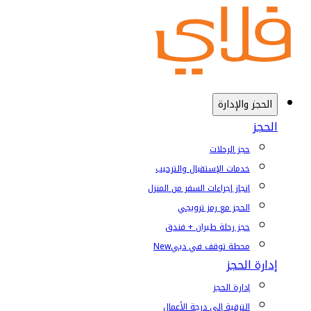
الحجز والإدارة
الحجز
حجز الرحلات
خدمات الإستقبال والترحيب
إنجاز إجراءات السفر من المنزل
الحجز مع رمز ترويجي
حجز رحلة طيران + فندق
محطة توقف في دبي
New
إدارة الحجز
إدارة الحجز
الترقية إلى درجة الأعمال