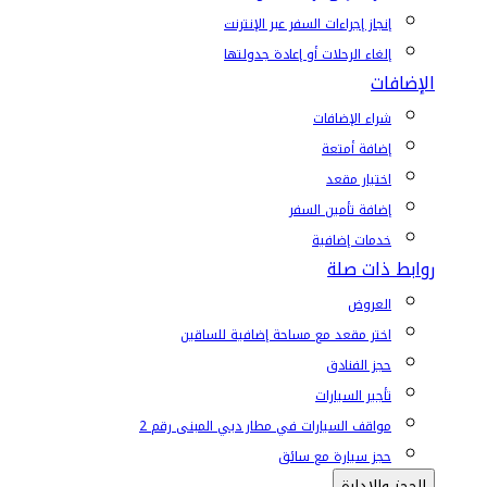
إنجاز إجراءات السفر عبر الإنترنت
إلغاء الرحلات أو إعادة جدولتها
الإضافات
شراء الإضافات
إضافة أمتعة
اختيار مقعد
إضافة تأمين السفر
خدمات إضافية
روابط ذات صلة
العروض
اختر مقعد مع مساحة إضافية للساقين
حجز الفنادق
تأجير السيارات
مواقف السيارات في مطار دبي المبنى رقم 2
حجز سيارة مع سائق
الحجز والإدارة