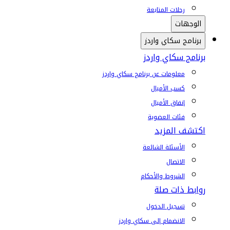
رحلات المتابعة
الوجهات
برنامج سكاي واردز
برنامج سكاي واردز
معلومات عن برنامج سكاي واردز
كسب الأميال
إنفاق الأميال
فئات العضوية
اكتشف المزيد
الأسئلة الشائعة
الاتصال
الشروط والأحكام
روابط ذات صلة
تسجيل الدخول
الانضمام إلى سكاي واردز