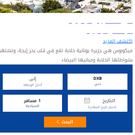
دليل السفر إلى ميكونوس
تعرّف على ميكونوس
اكتشف المزيد
ميكونوس هي جزيرة يونانية خلابة تقع في قلب بحر إيجة، وتشتهر
بشواطئها الخلابة ومبانيها البيضاء
DXB
إلى
دبي
أدخل الوجهة
التاريخ
1
مسافر
السياحية
اختيار تاريخ المغادرة
البحث