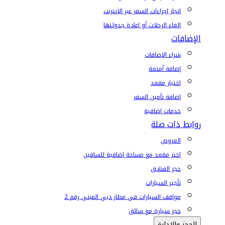
إنجاز إجراءات السفر عبر الإنترنت
إلغاء الرحلات أو إعادة جدولتها
الإضافات
شراء الإضافات
إضافة أمتعة
اختيار مقعد
إضافة تأمين السفر
خدمات إضافية
روابط ذات صلة
العروض
اختر مقعد مع مساحة إضافية للساقين
حجز الفنادق
تأجير السيارات
مواقف السيارات في مطار دبي المبنى رقم 2
حجز سيارة مع سائق
الحجز والإدارة