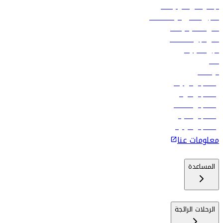
الإعلان على متن رحلاتنا
تسجيل الدخول لوكلاء السفر
أدنى أسعار الرحلات
فلاي دبي للعطلات
تأجير السيارات
فنادق
الوظائف
رحلات إلى تبيليسي
رحلات إلى الرياض
رحلات إلى مسقط
رحلات إلى ماليه
رحلات إلى كولومبو
معلومات عنا
المساعدة
الرحلات الرائجة