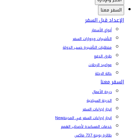
السفر معنا
الإعداد قبل السفر
أنواع الأسعار
التأشيرات وجوازات السفر
متطلبات التأشيرة حسب الدولة
طرق الدفع
مواعيد الرحلات
حالة الرحلة
السفر معنا
درجة الأعمال
الدرجة السياحية
إنجاز إجراءات السفر
إنجاز إجراءات السفر في المدينة
New
خدمات المساعدة لأصحاب الهمم
طائرة بوينغ 737 ماكس