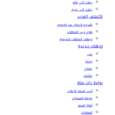
رحلات إلى باكو
رحلات إلى زنجبار
اكتشف المزيد
تأشيرة الدخول عند الوصول
فلاي دبي للعطلات
وجهات العطلات الصيفية
وجهات جديدة
حلب
بوخارا
بنغازي
بانكوك
روابط ذات صلة
أدنى أسعار الرحلات
خارطة المسارات
أفكار السفر
المطارات