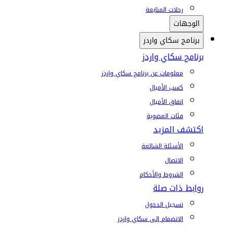
رحلات المتابعة
الوجهات
برنامج سكاي واردز
برنامج سكاي واردز
معلومات عن برنامج سكاي واردز
كسب الأميال
إنفاق الأميال
فئات العضوية
اكتشف المزيد
الأسئلة الشائعة
الاتصال
الشروط والأحكام
روابط ذات صلة
تسجيل الدخول
الانضمام إلى سكاي واردز