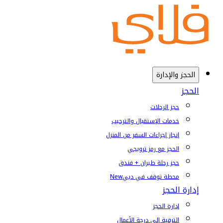
الحجز والإدارة
الحجز
حجز الرحلات
خدمات الإستقبال والترحيب
إنجاز إجراءات السفر من المنزل
الحجز مع رمز ترويجي
حجز رحلة طيران + فندق
محطة توقف في دبي
New
إدارة الحجز
إدارة الحجز
الترقية إلى درجة الأعمال