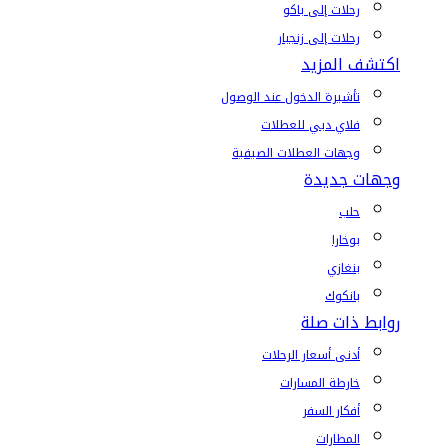
رحلات إلى باكو
رحلات إلى زنجبار
اكتشف المزيد
تأشيرة الدخول عند الوصول
فلاي دبي للعطلات
وجهات العطلات الصيفية
وجهات جديدة
حلب
بوخارا
بنغازي
بانكوك
روابط ذات صلة
أدنى أسعار الرحلات
خارطة المسارات
أفكار السفر
المطارات