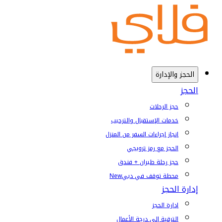
الحجز والإدارة
الحجز
حجز الرحلات
خدمات الإستقبال والترحيب
إنجاز إجراءات السفر من المنزل
الحجز مع رمز ترويجي
حجز رحلة طيران + فندق
محطة توقف في دبي
New
إدارة الحجز
إدارة الحجز
الترقية إلى درجة الأعمال