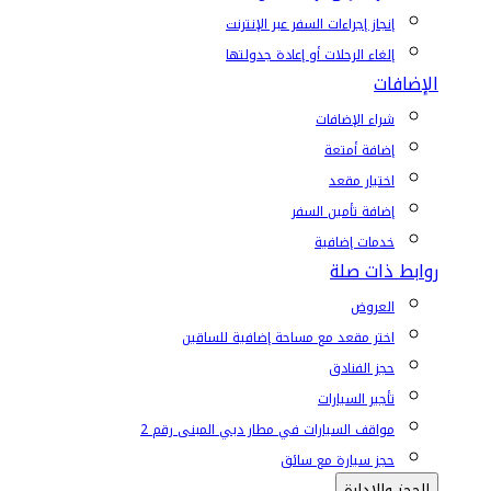
إنجاز إجراءات السفر عبر الإنترنت
إلغاء الرحلات أو إعادة جدولتها
الإضافات
شراء الإضافات
إضافة أمتعة
اختيار مقعد
إضافة تأمين السفر
خدمات إضافية
روابط ذات صلة
العروض
اختر مقعد مع مساحة إضافية للساقين
حجز الفنادق
تأجير السيارات
مواقف السيارات في مطار دبي المبنى رقم 2
حجز سيارة مع سائق
الحجز والإدارة