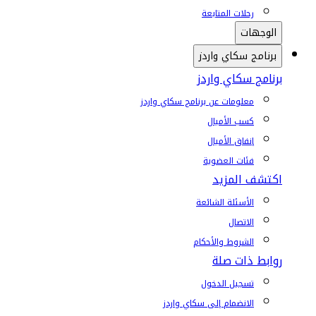
رحلات المتابعة
الوجهات
برنامج سكاي واردز
برنامج سكاي واردز
معلومات عن برنامج سكاي واردز
كسب الأميال
إنفاق الأميال
فئات العضوية
اكتشف المزيد
الأسئلة الشائعة
الاتصال
الشروط والأحكام
روابط ذات صلة
تسجيل الدخول
الانضمام إلى سكاي واردز