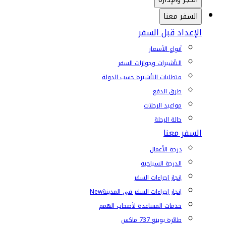
السفر معنا
الإعداد قبل السفر
أنواع الأسعار
التأشيرات وجوازات السفر
متطلبات التأشيرة حسب الدولة
طرق الدفع
مواعيد الرحلات
حالة الرحلة
السفر معنا
درجة الأعمال
الدرجة السياحية
إنجاز إجراءات السفر
إنجاز إجراءات السفر في المدينة
New
خدمات المساعدة لأصحاب الهمم
طائرة بوينغ 737 ماكس