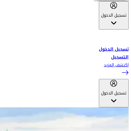
تسجيل الدخول
أهلاً بك في سكاي واردز طيران الإمارات برنامج الولاء المعتمد من قبل
طيران الإمارات، ومؤخراً فلاي دبي.
تسجيل الدخول
التسجيل
اكتشف المزيد
تسجيل الدخول