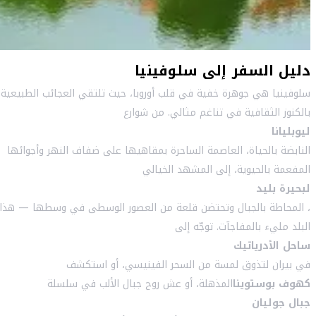
دليل السفر إلى سلوفينيا
سلوفينيا هي جوهرة خفية في قلب أوروبا، حيث تلتقي العجائب الطبيعية
بالكنوز الثقافية في تناغم مثالي. من شوارع
ليوبليانا
النابضة بالحياة، العاصمة الساحرة بمقاهيها على ضفاف النهر وأجوائها
المفعمة بالحيوية، إلى المشهد الخيالي
لبحيرة بليد
، المحاطة بالجبال وتحتضن قلعة من العصور الوسطى في وسطها — هذا
البلد مليء بالمفاجآت. توجّه إلى
ساحل الأدرياتيك
في بيران لتذوق لمسة من السحر الفينيسي، أو استكشف
كهوف بوستوينا
المذهلة، أو عش روح جبال الألب في سلسلة
جبال جوليان