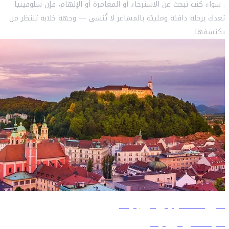
. سواء كنت تبحث عن الاسترخاء أو المغامرة أو الإلهام، فإن سلوفينيا
تعدك برحلة دافئة ومليئة بالمشاعر لا تُنسى — وجهة خلابة تنتظر من
يكتشفها.
دليل السفر إلى ليوبليانا
تعرّف على ليوبليانا