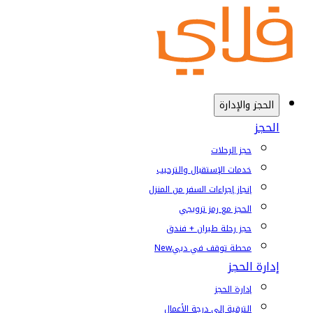
الحجز والإدارة
الحجز
حجز الرحلات
خدمات الإستقبال والترحيب
إنجاز إجراءات السفر من المنزل
الحجز مع رمز ترويجي
حجز رحلة طيران + فندق
محطة توقف في دبي
New
إدارة الحجز
إدارة الحجز
الترقية إلى درجة الأعمال