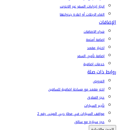
إنجاز إجراءات السفر عبر الإنترنت
إلغاء الرحلات أو إعادة جدولتها
الإضافات
شراء الإضافات
إضافة أمتعة
اختيار مقعد
إضافة تأمين السفر
خدمات إضافية
روابط ذات صلة
العروض
اختر مقعد مع مساحة إضافية للساقين
حجز الفنادق
تأجير السيارات
مواقف السيارات في مطار دبي المبنى رقم 2
حجز سيارة مع سائق
الحجز والإدارة