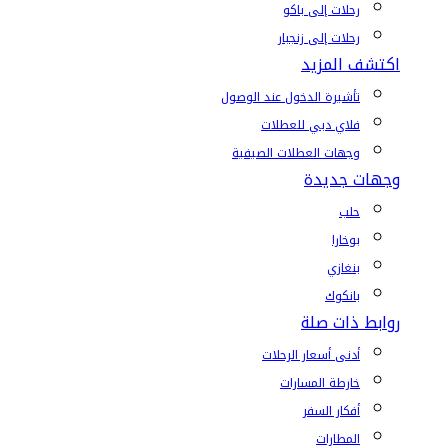
رحلات إلى باكو
رحلات إلى زنجبار
اكتشف المزيد
تأشيرة الدخول عند الوصول
فلاي دبي للعطلات
وجهات العطلات الصيفية
وجهات جديدة
حلب
بوخارا
بنغازي
بانكوك
روابط ذات صلة
أدنى أسعار الرحلات
خارطة المسارات
أفكار السفر
المطارات