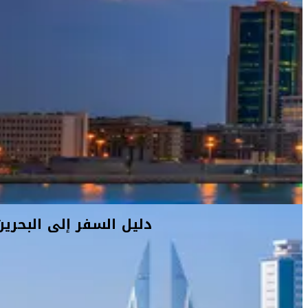
دليل السفر إلى البحرين
سرعان ما تشعر أنك في وطنك ما إن تطأ أرض البحرين التي تجذبك
بأصالتها وسحرها. لعبت دولة البحرين لسنوات عدة دوراً تجارياً مهماً مع
جيرانها في الخليج العربي ومنطقة الشرق الأوسط. فتفضل بزيارة
سوق