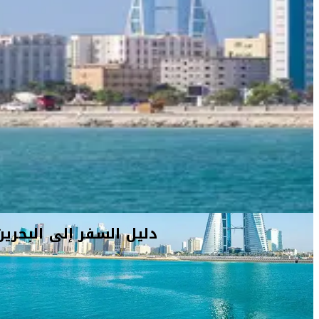
باب البحرين
في المنامة لشراء العطور، والمجوهرات، والملابس، والتوابل
البحرينية والاستفادة من الصفقات. ولا بدّ لك أيضاً من زيارة
جامع أحمد
الفاتح
في المنامة وهو يُعتبر أحد أكبر مساجد العالم كما أنه يشمل
المكتبة الوطنية
في البحرين. يمتاز الجامع بديكوره الخارجي والداخلي
المهيب، وبقببه الضخمة، وثرياته الآسرة وتصاميمه الهندسية الإسلامية
المتشابكة والتي تزيّن جدرانه وسقوفه.