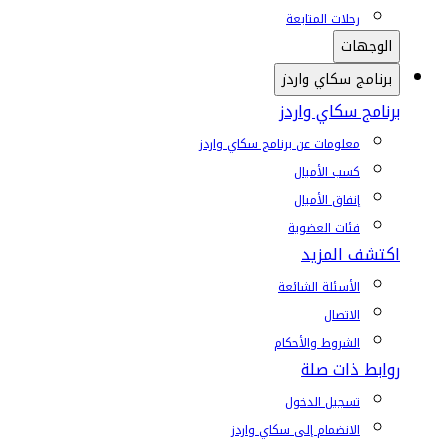
رحلات المتابعة
الوجهات
برنامج سكاي واردز
برنامج سكاي واردز
معلومات عن برنامج سكاي واردز
كسب الأميال
إنفاق الأميال
فئات العضوية
اكتشف المزيد
الأسئلة الشائعة
الاتصال
الشروط والأحكام
روابط ذات صلة
تسجيل الدخول
الانضمام إلى سكاي واردز