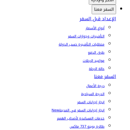
السفر معنا
الإعداد قبل السفر
أنواع الأسعار
التأشيرات وجوازات السفر
متطلبات التأشيرة حسب الدولة
طرق الدفع
مواعيد الرحلات
حالة الرحلة
السفر معنا
درجة الأعمال
الدرجة السياحية
إنجاز إجراءات السفر
إنجاز إجراءات السفر في المدينة
New
خدمات المساعدة لأصحاب الهمم
طائرة بوينغ 737 ماكس