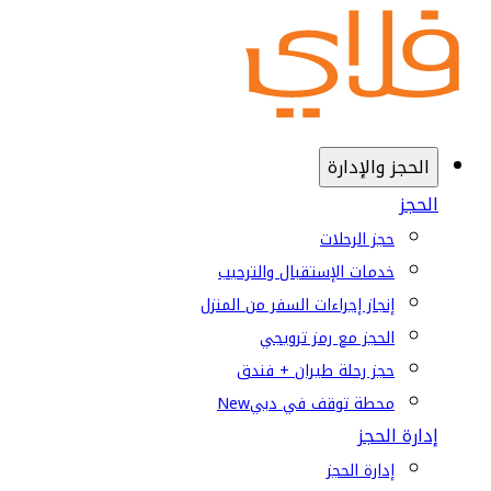
الحجز والإدارة
الحجز
حجز الرحلات
خدمات الإستقبال والترحيب
إنجاز إجراءات السفر من المنزل
الحجز مع رمز ترويجي
حجز رحلة طيران + فندق
محطة توقف في دبي
New
إدارة الحجز
إدارة الحجز