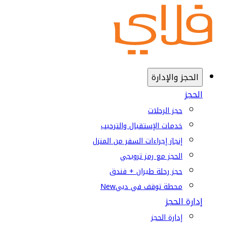
الحجز والإدارة
الحجز
حجز الرحلات
خدمات الإستقبال والترحيب
إنجاز إجراءات السفر من المنزل
الحجز مع رمز ترويجي
حجز رحلة طيران + فندق
محطة توقف في دبي
New
إدارة الحجز
إدارة الحجز