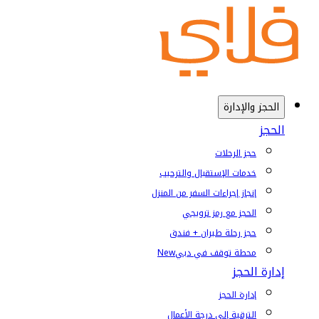
الحجز والإدارة
الحجز
حجز الرحلات
خدمات الإستقبال والترحيب
إنجاز إجراءات السفر من المنزل
الحجز مع رمز ترويجي
حجز رحلة طيران + فندق
محطة توقف في دبي
New
إدارة الحجز
إدارة الحجز
الترقية إلى درجة الأعمال