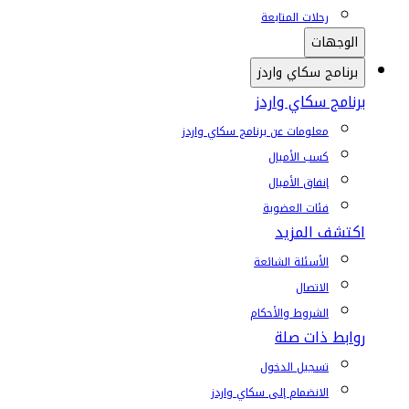
رحلات المتابعة
الوجهات
برنامج سكاي واردز
برنامج سكاي واردز
معلومات عن برنامج سكاي واردز
كسب الأميال
إنفاق الأميال
فئات العضوية
اكتشف المزيد
الأسئلة الشائعة
الاتصال
الشروط والأحكام
روابط ذات صلة
تسجيل الدخول
الانضمام إلى سكاي واردز