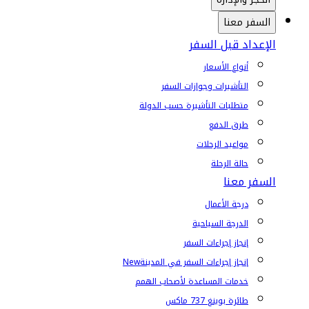
السفر معنا
الإعداد قبل السفر
أنواع الأسعار
التأشيرات وجوازات السفر
متطلبات التأشيرة حسب الدولة
طرق الدفع
مواعيد الرحلات
حالة الرحلة
السفر معنا
درجة الأعمال
الدرجة السياحية
إنجاز إجراءات السفر
إنجاز إجراءات السفر في المدينة
New
خدمات المساعدة لأصحاب الهمم
طائرة بوينغ 737 ماكس