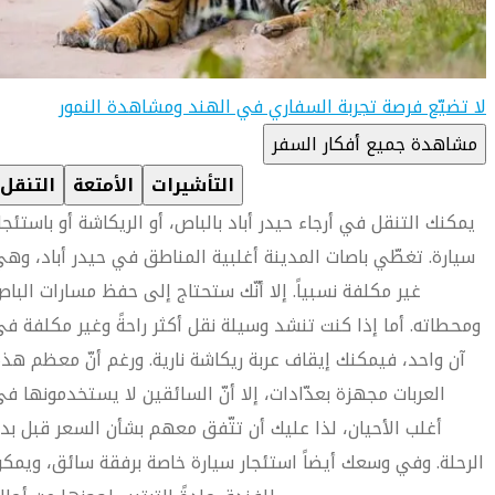
لا تضيّع فرصة تجربة السفاري في الهند ومشاهدة النمور
مشاهدة جميع أفكار السفر
التأشيرات
الأمتعة
التنقل
يمكنك التنقل في أرجاء حيدر أباد بالباص، أو الريكاشة أو باستئجا
سيارة. تغطّي باصات المدينة أغلبية المناطق في حيدر أباد، وه
غير مكلفة نسبياً. إلا أنّك ستحتاج إلى حفظ مسارات البا
ومحطاته. أما إذا كنت تنشد وسيلة نقل أكثر راحةً وغير مكلفة ف
آن واحد، فيمكنك إيقاف عربة ريكاشة نارية. ورغم أنّ معظم هذ
العربات مجهزة بعدّادات، إلا أنّ السائقين لا يستخدمونها ف
أغلب الأحيان، لذا عليك أن تتّفق معهم بشأن السعر قبل بد
الرحلة. وفي وسعك أيضاً استئجار سيارة خاصة برفقة سائق، ويمك