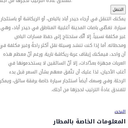
للفندق عادةً الترتيب لحجزها من أجلك.
التنقل
يمكنك التنقل في أرجاء حيدر أباد بالباص، أو الريكاشة أو باستئجار
سيارة. تغطّي باصات المدينة أغلبية المناطق في حيدر أباد، وهي
غير مكلفة نسبياً. إلا أنّك ستحتاج إلى حفظ مسارات الباص
ومحطاته. أما إذا كنت تنشد وسيلة نقل أكثر راحةً وغير مكلفة في
آن واحد، فيمكنك إيقاف عربة ريكاشة نارية. ورغم أنّ معظم هذه
العربات مجهزة بعدّادات، إلا أنّ السائقين لا يستخدمونها في
أغلب الأحيان، لذا عليك أن تتّفق معهم بشأن السعر قبل بدء
الرحلة. وفي وسعك أيضاً استئجار سيارة خاصة برفقة سائق، ويمكن
للفندق عادةً الترتيب لحجزها من أجلك.
العثور على متجر السفر الأقرب إليك
البحث
المعلومات الخاصة بالمطار