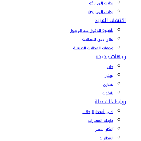
رحلات إلى باكو
رحلات إلى زنجبار
اكتشف المزيد
تأشيرة الدخول عند الوصول
فلاي دبي للعطلات
وجهات العطلات الصيفية
وجهات جديدة
حلب
بوخارا
بنغازي
بانكوك
روابط ذات صلة
أدنى أسعار الرحلات
خارطة المسارات
أفكار السفر
المطارات