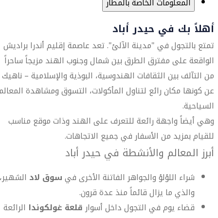
المعلومات الخاصة بالمطار
أهلاً بك في حيدر أباد
تمتع بالتجول في "مدينة الآلئ". تعد عاصمة إقليم أندرا براديش
الواقعة على مفترق الطرق بين شمال وجنوب الهند مزيجاً ساحراً
من التآلف بين الثقافات الهندوسية، البوذية والإسلامية – ناهيك
عن كونها مكان رائع لتناول المأكولات، التسوق ومشاهدة المعالم
السياحية.
وهي أيضاً واجهة رائعة للتعرف على الهند وذات موقع مناسب
للقيام بمزيد من الأسفار في جميع الاتجاهات.
أبرز المعالم والأنشطة في حيدر أباد
شراء اللؤلؤ والجواهر الفاتنة الأخرى في
سوق لاد
الشهير،
والذي ما يزال قائماً منذ عدة قرون.
قضاء يوم في التجول داخل أسوار
قلعة غولكوندا
الرائعة