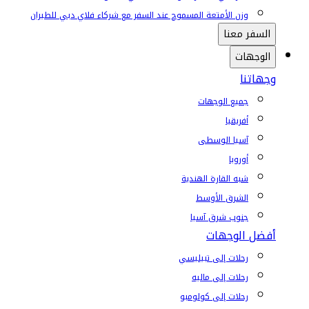
وزن الأمتعة المسموح عند السفر مع شركاء فلاي دبي للطيران
السفر معنا
الوجهات
وجهاتنا
جميع الوجهات
أفريقيا
آسيا الوسطى
أوروبا
شبه القارة الهندية
الشرق الأوسط
جنوب شرق آسيا
أفضل الوجهات
رحلات إلى تبيليسي
رحلات إلى ماليه
رحلات إلى كولومبو