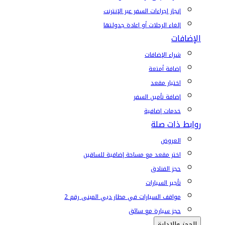
إنجاز إجراءات السفر عبر الإنترنت
إلغاء الرحلات أو إعادة جدولتها
الإضافات
شراء الإضافات
إضافة أمتعة
اختيار مقعد
إضافة تأمين السفر
خدمات إضافية
روابط ذات صلة
العروض
اختر مقعد مع مساحة إضافية للساقين
حجز الفنادق
تأجير السيارات
مواقف السيارات في مطار دبي المبنى رقم 2
حجز سيارة مع سائق
الحجز والإدارة