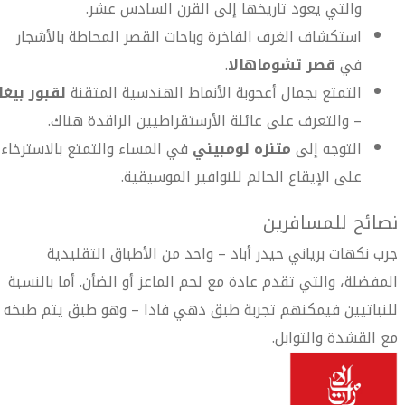
والتي يعود تاريخها إلى القرن السادس عشر.
استكشاف الغرف الفاخرة وباحات القصر المحاطة بالأشجار
في
قصر تشوماهالا
.
التمتع بجمال أعجوبة الأنماط الهندسية المتقنة
لقبور بيغا
– والتعرف على عائلة الأرستقراطيين الراقدة هناك.
التوجه إلى
متنزه لومبيني
في المساء والتمتع بالاسترخاء
على الإيقاع الحالم للنوافير الموسيقية.
نصائح للمسافرين
جرب نكهات برياني حيدر أباد – واحد من الأطباق التقليدية
المفضلة، والتي تقدم عادة مع لحم الماعز أو الضأن. أما بالنسبة
للنباتيين فيمكنهم تجربة طبق دهي فادا – وهو طبق يتم طبخه
مع القشدة والتوابل.