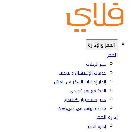
الحجز والإدارة
الحجز
حجز الرحلات
خدمات الإستقبال والترحيب
إنجاز إجراءات السفر من المنزل
الحجز مع رمز ترويجي
حجز رحلة طيران + فندق
محطة توقف في دبي
New
إدارة الحجز
إدارة الحجز