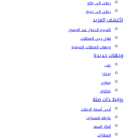
رحلات إلى باكو
رحلات إلى زنجبار
اكتشف المزيد
تأشيرة الدخول عند الوصول
فلاي دبي للعطلات
وجهات العطلات الصيفية
وجهات جديدة
حلب
بوخارا
بنغازي
بانكوك
روابط ذات صلة
أدنى أسعار الرحلات
خارطة المسارات
أفكار السفر
المطارات