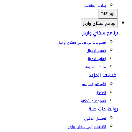
رحلات المتابعة
الوجهات
برنامج سكاي واردز
برنامج سكاي واردز
معلومات عن برنامج سكاي واردز
كسب الأميال
إنفاق الأميال
فئات العضوية
اكتشف المزيد
الأسئلة الشائعة
الاتصال
الشروط والأحكام
روابط ذات صلة
تسجيل الدخول
الانضمام إلى سكاي واردز