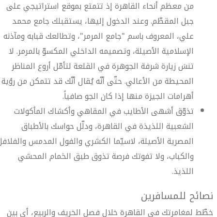
من معظم أنحاء القاهرة إذ تتمتع بموقع استراتيجي على
جبل المقطّم. وعند الدخول إليها، يستقبلك جامع محمد
علي، المعروف باسم "جامع المرمر"، وتطالعك قبابه ومآذنه
الإسلامية الأصيلة، وتصميمه الداخلي المكسوّ بالمرمر. لا
تنسَ زيارة شرفة الجوهرة في القلعة لتأمّل أروع المناظر
المحيطة من الأعالي. حتّى أنّه يُقال أنّك قد تتمكن من رؤية
أهرامات الجيزة منها إذا كان الجو صافياً.
تذوّق أشهى الأطايب في المقاهي وأكشاك المأكولات
الشعبية اللذيذة في القاهرة، ودلّل حواسك بالأطباق
المصرية الأصيلة، لاسيّما الكشري والفول المدمس والفلافل
والكباب، ولا تفوتك فرصة تذوق طبق الحَمام المحشي
اللذيذ.
نصائح للمسافرين
خطّط لمغامرتك في القاهرة خلال فصل الخريف والربيع، أي بين