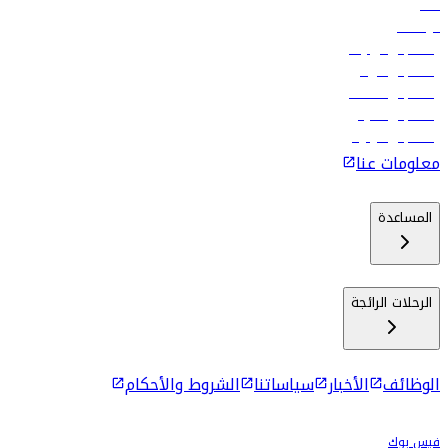
فنادق
الوظائف
رحلات إلى تبيليسي
رحلات إلى الرياض
رحلات إلى مسقط
رحلات إلى ماليه
رحلات إلى كولومبو
معلومات عنا
المساعدة
الرحلات الرائجة
الوظائف
الأخبار
سياساتنا
الشروط والأحكام
فيس بوك