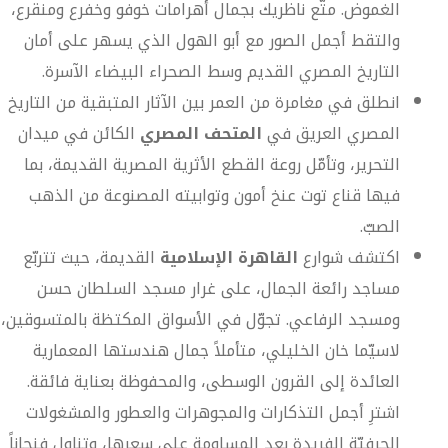
الغموض. متّع ناظريك بجمال أهرامات خوفو وخفرع ومنقرع،
والتقط أجمل الصور مع أبو الهول الذي يسهر على أمان
التاريخ المصري القديم وسط الصحراء البيضاء الآسرة.
انطلق في مغامرة من العمر بين الآثار المتبقية من التاريخ
المصري العريق في
المتحف المصري
الكائن في ميدان
التحرير، وتأمّل روعة القطع الأثرية المصرية القديمة، بما
فيها قناع توت عنخ أمون وتوابيته المصنوعة من الذهب
الصبّ.
اكتشف شوارع
القاهرة الإسلامية
القديمة، حيث تتربّع
مساجد رائعة الجمال، على غرار مسجد السلطان حسن
ومسجد الرفاعي. تجوّل في الأسواق المكتظة بالمتسوقين،
لاسيّما خان الخليلي، متأملاً جمال هندستها المعمارية
العائدة إلى القرون الوسطى، والمحفوظة بعناية فائقة.
اشترِ أجمل التذكارات والمجوهرات والعطور والمشغولات
الحرفيّة الفريدة بعد المساومة على سعرها، وتناول فنجاناً