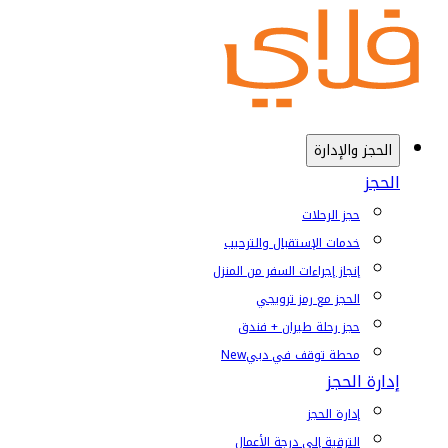
الحجز والإدارة
الحجز
حجز الرحلات
خدمات الإستقبال والترحيب
إنجاز إجراءات السفر من المنزل
الحجز مع رمز ترويجي
حجز رحلة طيران + فندق
محطة توقف في دبي
New
إدارة الحجز
إدارة الحجز
الترقية إلى درجة الأعمال