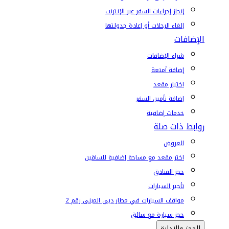
إنجاز إجراءات السفر عبر الإنترنت
إلغاء الرحلات أو إعادة جدولتها
الإضافات
شراء الإضافات
إضافة أمتعة
اختيار مقعد
إضافة تأمين السفر
خدمات إضافية
روابط ذات صلة
العروض
اختر مقعد مع مساحة إضافية للساقين
حجز الفنادق
تأجير السيارات
مواقف السيارات في مطار دبي المبنى رقم 2
حجز سيارة مع سائق
الحجز والإدارة