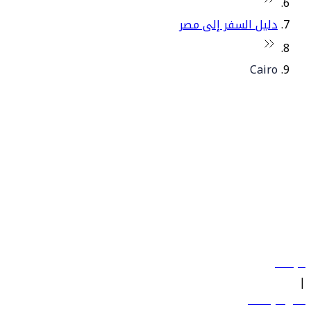
دليل السفر إلى مصر
Cairo
© فلاي دبي 2026. جميع الحقوق محفوظة.
سياساتنا
|
الشروط والأحكام