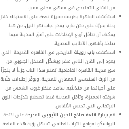
من الشاي التقليدي في مقهى محلي مميز.
استكشف القاهرة بطريقة مميزة تبعث على الاسترخاء خلال
رحلة بحريّة على متن قارب يمخر عباب نهر النيل. من هنا،
يمكنك أن تتأمّل أروع الإطلالات على أفق المدينة فيما
تتلذذ بأشهى الأطايب المصرية.
استكشف
باب زويلة
التاريخي في القاهرة القديمة، الذي
يعود إلى القرن الثاني عشر ويشكّل المدخل الجنوبي من
سور مدينة القاهرة الفاطمية. يُعتبر هذا الباب جزءاً لا يتجزّأ
من الإرث الهندسي المعماري للمدينة، ويوفّر إطلالات خلّابة
على أحيائها من مئذنتَيه. شاهد منظر غروب الشمس من
شرفته المميزة، وتأمّل المدينة فيما تصطبغ بتدرّجات اللون
البرتقالي التي تحبس الأنفاس.
قم بزيارة
قلعة صلاح الدين الأيوبي
المدرجة على لائحة
اليونسكو لمواقع التراث العالمي. تسهل رؤية هذه القلعة