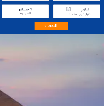
التاريخ
1
مسافر
السياحية
اختيار تاريخ المغادرة
البحث