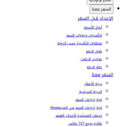
السفر معنا
الإعداد قبل السفر
أنواع الأسعار
التأشيرات وجوازات السفر
متطلبات التأشيرة حسب الدولة
طرق الدفع
مواعيد الرحلات
حالة الرحلة
السفر معنا
درجة الأعمال
الدرجة السياحية
إنجاز إجراءات السفر
إنجاز إجراءات السفر في المدينة
New
خدمات المساعدة لأصحاب الهمم
طائرة بوينغ 737 ماكس