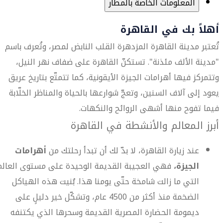
المعلومات الخاصة بالمطار
أهلاً بك في القاهرة
تُعتبر مدينة القاهرة المزدهرة القلب النابض لمصر، وتُعرف باسم
"مدينة الألف مئذنة". تستكنّ القاهرة على ضفاف نهر النيل،
وتتمركز فيها أهرامات الجيزة الأيقونية، كما تتمتّع بتاريخ عريق
يعود إلى آلاف السنين، وتعجّ شوارعها بالحياة والمناظر الخلّابة
فيما تفوح منها أشهى الروائح والنكهات.
أبرز المعالم والأنشطة في القاهرة
عند زيارة القاهرة، لا بدّ لك أن تبدأ رحلتك من
أهرامات
الجيزة،
فهي العجيبة القديمة الوحيدة على مستوى العالم
التي ما زالت شامخة حتّى يومنا هذا. بُنيت هذه الهياكل
الضخمة منذ أكثر من 4500 عام، وتشكّل خير دليلٍ على
ديمومة الحضارة المصرية القديمة وسحرها الذي يكتنفه