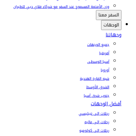
وزن الأمتعة المسموح عند السفر مع شركاء فلاي دبي للطيران
السفر معنا
الوجهات
وجهاتنا
جميع الوجهات
أفريقيا
آسيا الوسطى
أوروبا
شبه القارة الهندية
الشرق الأوسط
جنوب شرق آسيا
أفضل الوجهات
رحلات إلى تبيليسي
رحلات إلى ماليه
رحلات إلى كولومبو