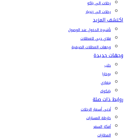
رحلات إلى باكو
رحلات إلى زنجبار
اكتشف المزيد
تأشيرة الدخول عند الوصول
فلاي دبي للعطلات
وجهات العطلات الصيفية
وجهات جديدة
حلب
بوخارا
بنغازي
بانكوك
روابط ذات صلة
أدنى أسعار الرحلات
خارطة المسارات
أفكار السفر
المطارات