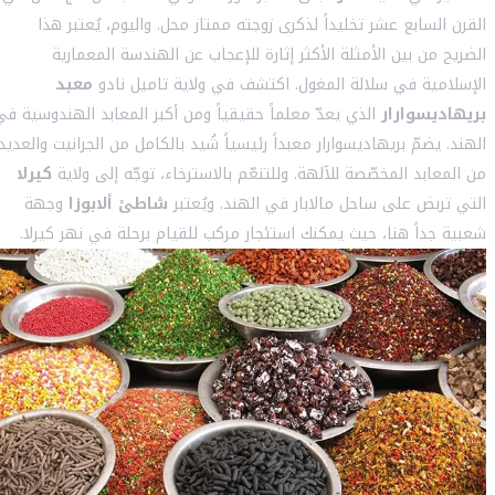
القرن السابع عشر تخليداً لذكرى زوجته ممتاز محل. واليوم، يُعتبر هذا
الضريح من بين الأمثلة الأكثر إثارة للإعجاب عن الهندسة المعمارية
الإسلامية في سلالة المغول. اكتشف في ولاية تاميل نادو
معبد
بريهاديسوارار
الذي يعدّ معلماً حقيقياً ومن أكبر المعابد الهندوسية في
الهند. يضمّ بريهاديسوارار معبداً رئيسياً شُيد بالكامل من الجرانيت والعديد
من المعابد المخصّصة للآلهة. وللتنعّم بالاسترخاء، توجّه إلى ولاية
كيرلا
التي تربض على ساحل مالابار في الهند. ويُعتبر
شاطئ ألابوزا
وجهة
شعبية جداً هنا، حيث يمكنك استئجار مركب للقيام برحلة في نهر كيرلا.