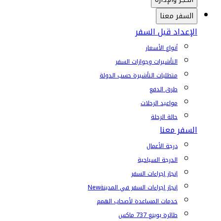
السفر معنا
الإعداد قبل السفر
أنواع الأسعار
التأشيرات وجوازات السفر
متطلبات التأشيرة حسب الدولة
طرق الدفع
مواعيد الرحلات
حالة الرحلة
السفر معنا
درجة الأعمال
الدرجة السياحية
إنجاز إجراءات السفر
إنجاز إجراءات السفر في المدينة
New
خدمات المساعدة لأصحاب الهمم
طائرة بوينغ 737 ماكس