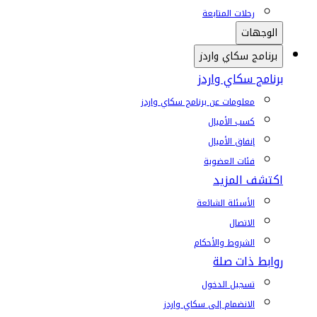
رحلات المتابعة
الوجهات
برنامج سكاي واردز
برنامج سكاي واردز
معلومات عن برنامج سكاي واردز
كسب الأميال
إنفاق الأميال
فئات العضوية
اكتشف المزيد
الأسئلة الشائعة
الاتصال
الشروط والأحكام
روابط ذات صلة
تسجيل الدخول
الانضمام إلى سكاي واردز