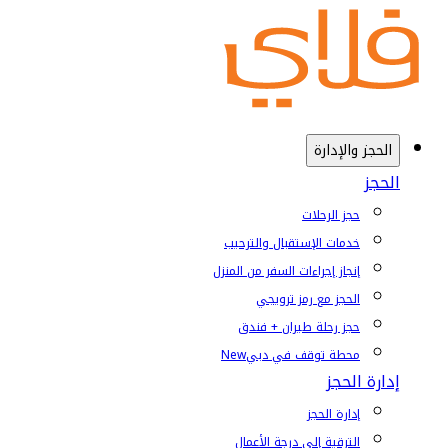
الحجز والإدارة
الحجز
حجز الرحلات
خدمات الإستقبال والترحيب
إنجاز إجراءات السفر من المنزل
الحجز مع رمز ترويجي
حجز رحلة طيران + فندق
محطة توقف في دبي
New
إدارة الحجز
إدارة الحجز
الترقية إلى درجة الأعمال