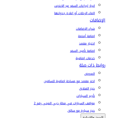
إنجاز إجراءات السفر عبر الإنترنت
إلغاء الرحلات أو إعادة جدولتها
الإضافات
شراء الإضافات
إضافة أمتعة
اختيار مقعد
إضافة تأمين السفر
خدمات إضافية
روابط ذات صلة
العروض
اختر مقعد مع مساحة إضافية للساقين
حجز الفنادق
تأجير السيارات
مواقف السيارات في مطار دبي المبنى رقم 2
حجز سيارة مع سائق
الحجز والإدارة