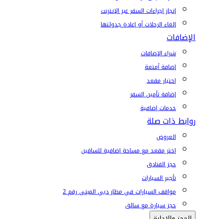
إنجاز إجراءات السفر عبر الإنترنت
إلغاء الرحلات أو إعادة جدولتها
الإضافات
شراء الإضافات
إضافة أمتعة
اختيار مقعد
إضافة تأمين السفر
خدمات إضافية
روابط ذات صلة
العروض
اختر مقعد مع مساحة إضافية للساقين
حجز الفنادق
تأجير السيارات
مواقف السيارات في مطار دبي المبنى رقم 2
حجز سيارة مع سائق
الحجز والإدارة