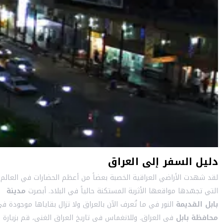
دليل السفر إلى العراق
لقد شهدت الأراضي العراقية الخصبة بعضاً من أعظم الحضارات في العالم
التي تجسّدها مواقعها الأثرية المستكنة حالياً في البلاد. أبصرت
مدينة
بابل القديمة
النور في ما تُعرف الآن بالعراق ولا تزال بقاياها موجودة ف
محافظة بابل
في العراق. وللانغماس في تاريخ العراق الغني، قم بزيارة