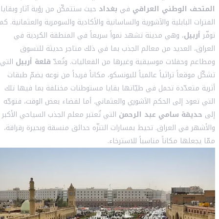
المتحف الوطني العراقي
في
بغداد
حيث ستتمكّن من رؤية آثار وبقايا
الفترات البابلية والآشورية والساسانية والأكادية والسومرية والعثمانية. كما
توفّر
أربيل
، وهي مدينة تشهد نمواً سريعاً في المنطقة الكردية في
العراق، العديد من معالم الجذب بما في ذلك متاجر حديثة للتسوق
ومطاعم وحفلات موسيقية وغيرها من الفعاليات. وتُعدّ
قلعة أربيل
التي
تشكّل موقعاً تراثياً عالمياً لليونسكو، مكاناً فريداً من نوعه يضمّ طبقات
أثرية متعدّدة تحمل في طيّاتها بقايا مستوطنات مختلفة بما فيها تلك
التي تعود إلى الحكم الآشوري والعثماني. أما لقضاء بعض الوقت، فتوجّه
إلى
حديقة سامي عبد الرحمن
التي تُعتبر معلم الجذب السياحي الأكبر
والأشهر في العراق. تحيط بمسارات التنزّه حدائق منسقة وبحيرة رقراقة،
ممّا يجعلها مكاناً مناسباً للاسترخاء.