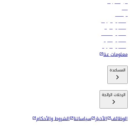
تأجير السيارات
فنادق
الوظائف
رحلات إلى تبيليسي
رحلات إلى الرياض
رحلات إلى مسقط
رحلات إلى ماليه
رحلات إلى كولومبو
معلومات عنا
المساعدة
الرحلات الرائجة
الوظائف
الأخبار
سياساتنا
الشروط والأحكام