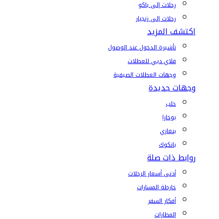
رحلات إلى باكو
رحلات إلى زنجبار
اكتشف المزيد
تأشيرة الدخول عند الوصول
فلاي دبي للعطلات
وجهات العطلات الصيفية
وجهات جديدة
حلب
بوخارا
بنغازي
بانكوك
روابط ذات صلة
أدنى أسعار الرحلات
خارطة المسارات
أفكار السفر
المطارات