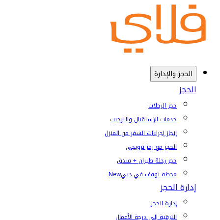
الحجز والإدارة
الحجز
حجز الرحلات
خدمات الإستقبال والترحيب
إنجاز إجراءات السفر من المنزل
الحجز مع رمز ترويجي
حجز رحلة طيران + فندق
محطة توقف في دبي
New
إدارة الحجز
إدارة الحجز
الترقية إلى درجة الأعمال