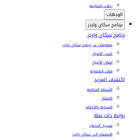
رحلات المتابعة
الوجهات
برنامج سكاي واردز
برنامج سكاي واردز
معلومات عن برنامج سكاي واردز
كسب الأميال
إنفاق الأميال
فئات العضوية
اكتشف المزيد
الأسئلة الشائعة
الاتصال
الشروط والأحكام
روابط ذات صلة
تسجيل الدخول
الانضمام إلى سكاي واردز