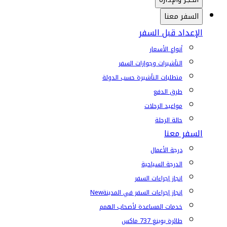
السفر معنا
الإعداد قبل السفر
أنواع الأسعار
التأشيرات وجوازات السفر
متطلبات التأشيرة حسب الدولة
طرق الدفع
مواعيد الرحلات
حالة الرحلة
السفر معنا
درجة الأعمال
الدرجة السياحية
إنجاز إجراءات السفر
إنجاز إجراءات السفر في المدينة
New
خدمات المساعدة لأصحاب الهمم
طائرة بوينغ 737 ماكس