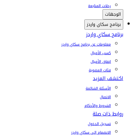
رحلات المتابعة
الوجهات
برنامج سكاي واردز
برنامج سكاي واردز
معلومات عن برنامج سكاي واردز
كسب الأميال
إنفاق الأميال
فئات العضوية
اكتشف المزيد
الأسئلة الشائعة
الاتصال
الشروط والأحكام
روابط ذات صلة
تسجيل الدخول
الانضمام إلى سكاي واردز