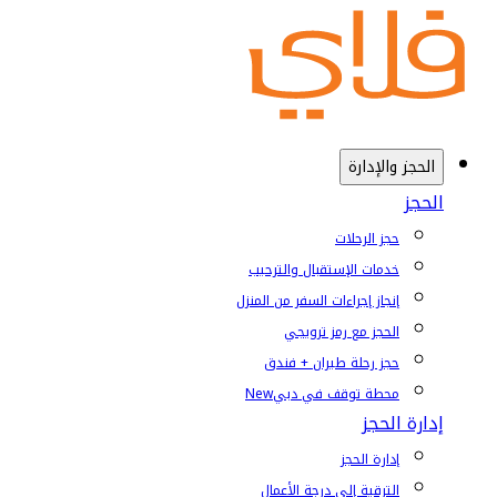
الحجز والإدارة
الحجز
حجز الرحلات
خدمات الإستقبال والترحيب
إنجاز إجراءات السفر من المنزل
الحجز مع رمز ترويجي
حجز رحلة طيران + فندق
محطة توقف في دبي
New
إدارة الحجز
إدارة الحجز
الترقية إلى درجة الأعمال