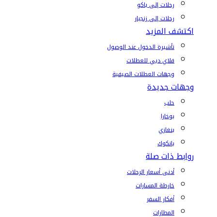
رحلات إلى باكو
رحلات إلى زنجبار
اكتشف المزيد
تأشيرة الدخول عند الوصول
فلاي دبي للعطلات
وجهات العطلات الصيفية
وجهات جديدة
حلب
بوخارا
بنغازي
بانكوك
روابط ذات صلة
أدنى أسعار الرحلات
خارطة المسارات
أفكار السفر
المطارات