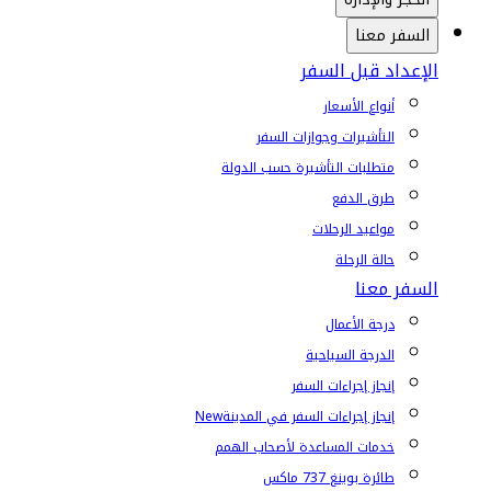
السفر معنا
الإعداد قبل السفر
أنواع الأسعار
التأشيرات وجوازات السفر
متطلبات التأشيرة حسب الدولة
طرق الدفع
مواعيد الرحلات
حالة الرحلة
السفر معنا
درجة الأعمال
الدرجة السياحية
إنجاز إجراءات السفر
إنجاز إجراءات السفر في المدينة
New
خدمات المساعدة لأصحاب الهمم
طائرة بوينغ 737 ماكس