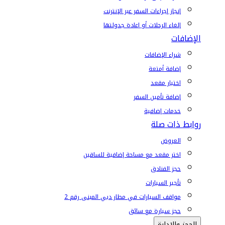
إنجاز إجراءات السفر عبر الإنترنت
إلغاء الرحلات أو إعادة جدولتها
الإضافات
شراء الإضافات
إضافة أمتعة
اختيار مقعد
إضافة تأمين السفر
خدمات إضافية
روابط ذات صلة
العروض
اختر مقعد مع مساحة إضافية للساقين
حجز الفنادق
تأجير السيارات
مواقف السيارات في مطار دبي المبنى رقم 2
حجز سيارة مع سائق
الحجز والإدارة