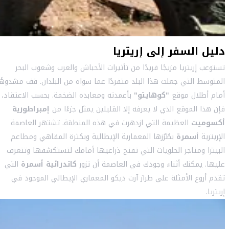
دليل السفر إلى إريتريا
تستوعب إريتريا مزيجًا فريدًا من تأثيرات الأحباش والعرب وشعوب البحر
المتوسط التي جعلت هذا البلد متفردًا عما سواه من البلدان. قف مشدوهًا
أمام أطلال موقع
"كوهايتو"
بأعمدته ومعابده الضخمة. بحسب الاعتقاد،
فإن هذا الموقع الذي لا يعرفه إلا القليلين يمثل جزءًا من
إمبراطورية
أكسوميت
العظيمة التي ازدهرت في هذه المنطقة. تشتهر العاصمة
الإريترية
أسمرة
بطُرُزها المعمارية الإيطالية وبكثرة المقاهي ومطاعم
البيتزا ومتاجر الحلويات التي تفتح ذراعيها أمامك لتستكشفها وتتعرف
عليها. يمكنك أثناء وجودك في العاصمة أن تزور
كاتدرائية أسمرة
التي
تقدم أروع الأمثلة على طراز آرت ديكو المعماري الإيطالي الموجود في
إريتريا.