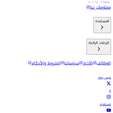
رحلات إلى كولومبو
معلومات عنا
المساعدة
الرحلات الرائجة
الوظائف
الأخبار
سياساتنا
الشروط والأحكام
فيس بوك
X
انستقرام