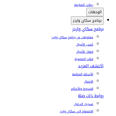
رحلات المتابعة
الوجهات
برنامج سكاي واردز
برنامج سكاي واردز
معلومات عن برنامج سكاي واردز
كسب الأميال
إنفاق الأميال
فئات العضوية
اكتشف المزيد
الأسئلة الشائعة
الاتصال
الشروط والأحكام
روابط ذات صلة
تسجيل الدخول
الانضمام إلى سكاي واردز