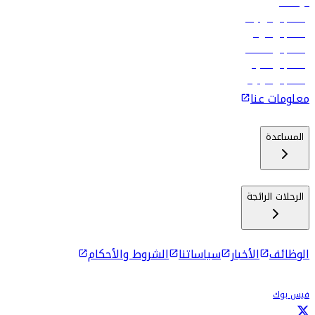
الوظائف
رحلات إلى تبيليسي
رحلات إلى الرياض
رحلات إلى مسقط
رحلات إلى ماليه
رحلات إلى كولومبو
معلومات عنا
المساعدة
الرحلات الرائجة
الوظائف
الأخبار
سياساتنا
الشروط والأحكام
فيس بوك