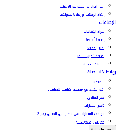
إنجاز إجراءات السفر عبر الإنترنت
إلغاء الرحلات أو إعادة جدولتها
الإضافات
شراء الإضافات
إضافة أمتعة
اختيار مقعد
إضافة تأمين السفر
خدمات إضافية
روابط ذات صلة
العروض
اختر مقعد مع مساحة إضافية للساقين
حجز الفنادق
تأجير السيارات
مواقف السيارات في مطار دبي المبنى رقم 2
حجز سيارة مع سائق
الحجز والإدارة