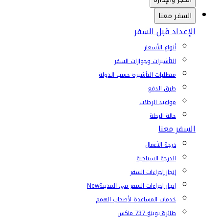
السفر معنا
الإعداد قبل السفر
أنواع الأسعار
التأشيرات وجوازات السفر
متطلبات التأشيرة حسب الدولة
طرق الدفع
مواعيد الرحلات
حالة الرحلة
السفر معنا
درجة الأعمال
الدرجة السياحية
إنجاز إجراءات السفر
إنجاز إجراءات السفر في المدينة
New
خدمات المساعدة لأصحاب الهمم
طائرة بوينغ 737 ماكس