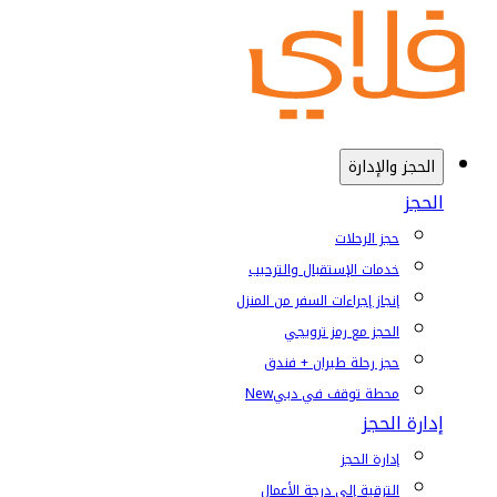
الحجز والإدارة
الحجز
حجز الرحلات
خدمات الإستقبال والترحيب
إنجاز إجراءات السفر من المنزل
الحجز مع رمز ترويجي
حجز رحلة طيران + فندق
محطة توقف في دبي
New
إدارة الحجز
إدارة الحجز
الترقية إلى درجة الأعمال