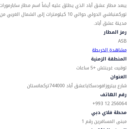
يبعد مطار عشق أباد الذي يطلق عليه أيضاً اسم مطار سابارمورات
توركمنباشي الدولي حوالي 10 كيلومترات إلى الشمال الغربي من
مدينة عشق أباد.
رمز المطار
ASB
مشاهدة الخريطة
المنطقة الزمنية
توقيت غرينتش +5 ساعات
العنوان
شارع بيتروزافودسكايا
عشق أباد 744000
تركمانستان
رقم الهاتف
256064 12 993+
محطة فلاي دبي
مبنى المسافرين رقم 1