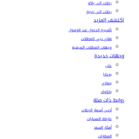
رحلات إلى باكو
رحلات إلى زنجبار
اكتشف المزيد
تأشيرة الدخول عند الوصول
فلاي دبي للعطلات
وجهات العطلات الصيفية
وجهات جديدة
حلب
بوخارا
بنغازي
بانكوك
روابط ذات صلة
أدنى أسعار الرحلات
خارطة المسارات
أفكار السفر
المطارات