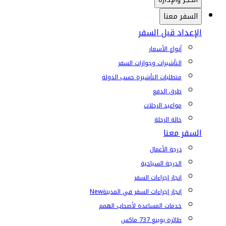
السفر معنا
الإعداد قبل السفر
أنواع الأسعار
التأشيرات وجوازات السفر
متطلبات التأشيرة حسب الدولة
طرق الدفع
مواعيد الرحلات
حالة الرحلة
السفر معنا
درجة الأعمال
الدرجة السياحية
إنجاز إجراءات السفر
إنجاز إجراءات السفر في المدينة
New
خدمات المساعدة لأصحاب الهمم
طائرة بوينغ 737 ماكس