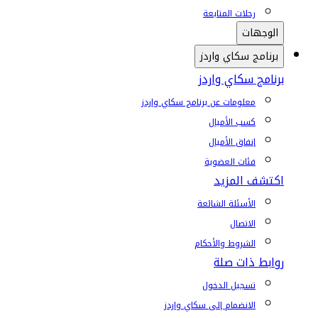
رحلات المتابعة
الوجهات
برنامج سكاي واردز
برنامج سكاي واردز
معلومات عن برنامج سكاي واردز
كسب الأميال
إنفاق الأميال
فئات العضوية
اكتشف المزيد
الأسئلة الشائعة
الاتصال
الشروط والأحكام
روابط ذات صلة
تسجيل الدخول
الانضمام إلى سكاي واردز