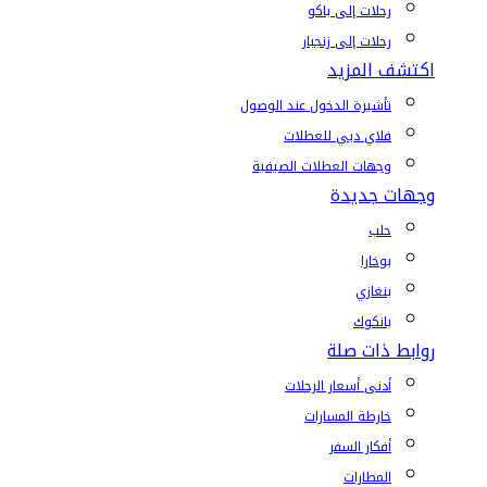
رحلات إلى باكو
رحلات إلى زنجبار
اكتشف المزيد
تأشيرة الدخول عند الوصول
فلاي دبي للعطلات
وجهات العطلات الصيفية
وجهات جديدة
حلب
بوخارا
بنغازي
بانكوك
روابط ذات صلة
أدنى أسعار الرحلات
خارطة المسارات
أفكار السفر
المطارات