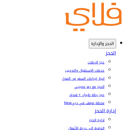
الحجز والإدارة
الحجز
حجز الرحلات
خدمات الإستقبال والترحيب
إنجاز إجراءات السفر من المنزل
الحجز مع رمز ترويجي
حجز رحلة طيران + فندق
محطة توقف في دبي
New
إدارة الحجز
إدارة الحجز
الترقية إلى درجة الأعمال