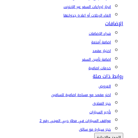
إنجاز إجراءات السفر عبر الإنترنت
إلغاء الرحلات أو إعادة جدولتها
الإضافات
شراء الإضافات
إضافة أمتعة
اختيار مقعد
إضافة تأمين السفر
خدمات إضافية
روابط ذات صلة
العروض
اختر مقعد مع مساحة إضافية للساقين
حجز الفنادق
تأجير السيارات
مواقف السيارات في مطار دبي المبنى رقم 2
حجز سيارة مع سائق
الحجز والإدارة