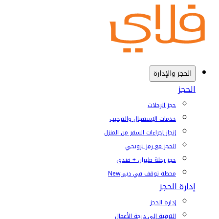
الحجز والإدارة
الحجز
حجز الرحلات
خدمات الإستقبال والترحيب
إنجاز إجراءات السفر من المنزل
الحجز مع رمز ترويجي
حجز رحلة طيران + فندق
محطة توقف في دبي
New
إدارة الحجز
إدارة الحجز
الترقية إلى درجة الأعمال