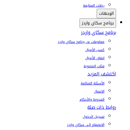
رحلات المتابعة
الوجهات
برنامج سكاي واردز
برنامج سكاي واردز
معلومات عن برنامج سكاي واردز
كسب الأميال
إنفاق الأميال
فئات العضوية
اكتشف المزيد
الأسئلة الشائعة
الاتصال
الشروط والأحكام
روابط ذات صلة
تسجيل الدخول
الانضمام إلى سكاي واردز