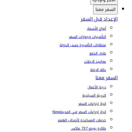
السفر معنا
الإعداد قبل السفر
أنواع الأسعار
التأشيرات وجوازات السفر
متطلبات التأشيرة حسب الدولة
طرق الدفع
مواعيد الرحلات
حالة الرحلة
السفر معنا
درجة الأعمال
الدرجة السياحية
إنجاز إجراءات السفر
إنجاز إجراءات السفر في المدينة
New
خدمات المساعدة لأصحاب الهمم
طائرة بوينغ 737 ماكس