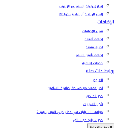
إنجاز إجراءات السفر عبر الإنترنت
إلغاء الرحلات أو إعادة جدولتها
الإضافات
شراء الإضافات
إضافة أمتعة
اختيار مقعد
إضافة تأمين السفر
خدمات إضافية
روابط ذات صلة
العروض
اختر مقعد مع مساحة إضافية للساقين
حجز الفنادق
تأجير السيارات
مواقف السيارات في مطار دبي المبنى رقم 2
حجز سيارة مع سائق
الحجز والإدارة