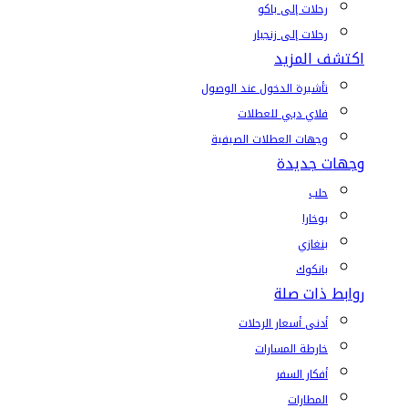
رحلات إلى باكو
رحلات إلى زنجبار
اكتشف المزيد
تأشيرة الدخول عند الوصول
فلاي دبي للعطلات
وجهات العطلات الصيفية
وجهات جديدة
حلب
بوخارا
بنغازي
بانكوك
روابط ذات صلة
أدنى أسعار الرحلات
خارطة المسارات
أفكار السفر
المطارات