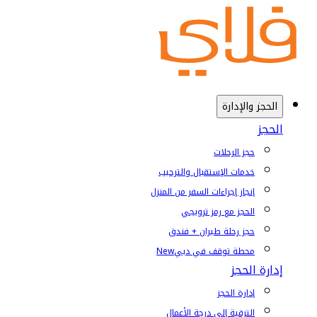
الحجز والإدارة
الحجز
حجز الرحلات
خدمات الإستقبال والترحيب
إنجاز إجراءات السفر من المنزل
الحجز مع رمز ترويجي
حجز رحلة طيران + فندق
محطة توقف في دبي
New
إدارة الحجز
إدارة الحجز
الترقية إلى درجة الأعمال