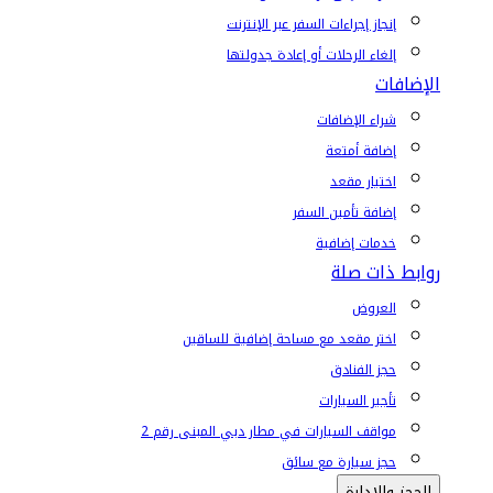
إنجاز إجراءات السفر عبر الإنترنت
إلغاء الرحلات أو إعادة جدولتها
الإضافات
شراء الإضافات
إضافة أمتعة
اختيار مقعد
إضافة تأمين السفر
خدمات إضافية
روابط ذات صلة
العروض
اختر مقعد مع مساحة إضافية للساقين
حجز الفنادق
تأجير السيارات
مواقف السيارات في مطار دبي المبنى رقم 2
حجز سيارة مع سائق
الحجز والإدارة