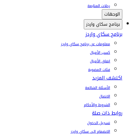
رحلات المتابعة
الوجهات
برنامج سكاي واردز
برنامج سكاي واردز
معلومات عن برنامج سكاي واردز
كسب الأميال
إنفاق الأميال
فئات العضوية
اكتشف المزيد
الأسئلة الشائعة
الاتصال
الشروط والأحكام
روابط ذات صلة
تسجيل الدخول
الانضمام إلى سكاي واردز