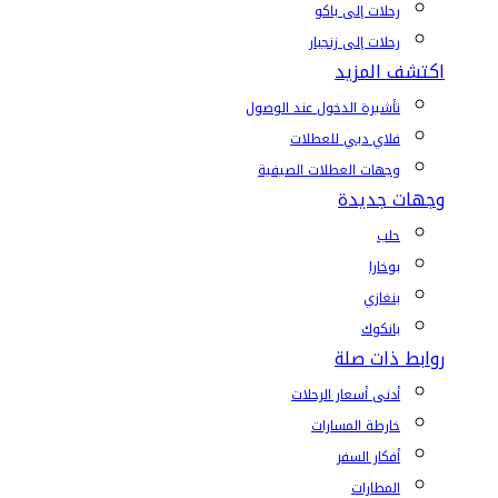
رحلات إلى باكو
رحلات إلى زنجبار
اكتشف المزيد
تأشيرة الدخول عند الوصول
فلاي دبي للعطلات
وجهات العطلات الصيفية
وجهات جديدة
حلب
بوخارا
بنغازي
بانكوك
روابط ذات صلة
أدنى أسعار الرحلات
خارطة المسارات
أفكار السفر
المطارات