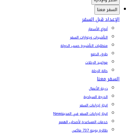
السفر معنا
الإعداد قبل السفر
أنواع الأسعار
التأشيرات وجوازات السفر
متطلبات التأشيرة حسب الدولة
طرق الدفع
مواعيد الرحلات
حالة الرحلة
السفر معنا
درجة الأعمال
الدرجة السياحية
إنجاز إجراءات السفر
إنجاز إجراءات السفر في المدينة
New
خدمات المساعدة لأصحاب الهمم
طائرة بوينغ 737 ماكس