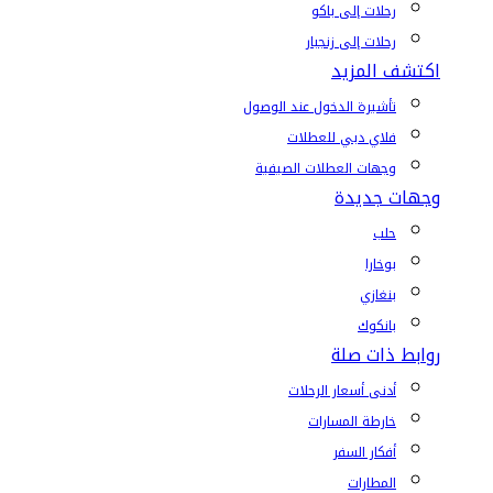
رحلات إلى باكو
رحلات إلى زنجبار
اكتشف المزيد
تأشيرة الدخول عند الوصول
فلاي دبي للعطلات
وجهات العطلات الصيفية
وجهات جديدة
حلب
بوخارا
بنغازي
بانكوك
روابط ذات صلة
أدنى أسعار الرحلات
خارطة المسارات
أفكار السفر
المطارات