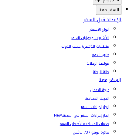
السفر معنا
الإعداد قبل السفر
أنواع الأسعار
التأشيرات وجوازات السفر
متطلبات التأشيرة حسب الدولة
طرق الدفع
مواعيد الرحلات
حالة الرحلة
السفر معنا
درجة الأعمال
الدرجة السياحية
إنجاز إجراءات السفر
إنجاز إجراءات السفر في المدينة
New
خدمات المساعدة لأصحاب الهمم
طائرة بوينغ 737 ماكس