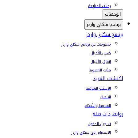
رحلات المتابعة
الوجهات
برنامج سكاي واردز
برنامج سكاي واردز
معلومات عن برنامج سكاي واردز
كسب الأميال
إنفاق الأميال
فئات العضوية
اكتشف المزيد
الأسئلة الشائعة
الاتصال
الشروط والأحكام
روابط ذات صلة
تسجيل الدخول
الانضمام إلى سكاي واردز