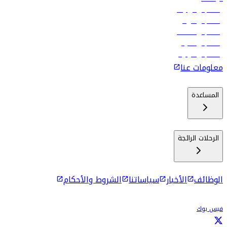
رحلات إلى تبيليسي
رحلات إلى الرياض
رحلات إلى مسقط
رحلات إلى ماليه
رحلات إلى كولومبو
معلومات عنا
المساعدة
الرحلات الرائجة
الوظائف
الأخبار
سياساتنا
الشروط والأحكام
فيس بوك