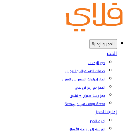
الحجز والإدارة
الحجز
حجز الرحلات
خدمات الإستقبال والترحيب
إنجاز إجراءات السفر من المنزل
الحجز مع رمز ترويجي
حجز رحلة طيران + فندق
محطة توقف في دبي
New
إدارة الحجز
إدارة الحجز
الترقية إلى درجة الأعمال