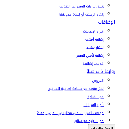
إنجاز إجراءات السفر عبر الإنترنت
إلغاء الرحلات أو إعادة جدولتها
الإضافات
شراء الإضافات
إضافة أمتعة
اختيار مقعد
إضافة تأمين السفر
خدمات إضافية
روابط ذات صلة
العروض
اختر مقعد مع مساحة إضافية للساقين
حجز الفنادق
تأجير السيارات
مواقف السيارات في مطار دبي المبنى رقم 2
حجز سيارة مع سائق
الحجز والإدارة