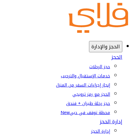
الحجز والإدارة
الحجز
حجز الرحلات
خدمات الإستقبال والترحيب
إنجاز إجراءات السفر من المنزل
الحجز مع رمز ترويجي
حجز رحلة طيران + فندق
محطة توقف في دبي
New
إدارة الحجز
إدارة الحجز