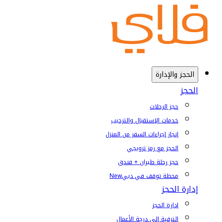
الحجز والإدارة
الحجز
حجز الرحلات
خدمات الإستقبال والترحيب
إنجاز إجراءات السفر من المنزل
الحجز مع رمز ترويجي
حجز رحلة طيران + فندق
محطة توقف في دبي
New
إدارة الحجز
إدارة الحجز
الترقية إلى درجة الأعمال