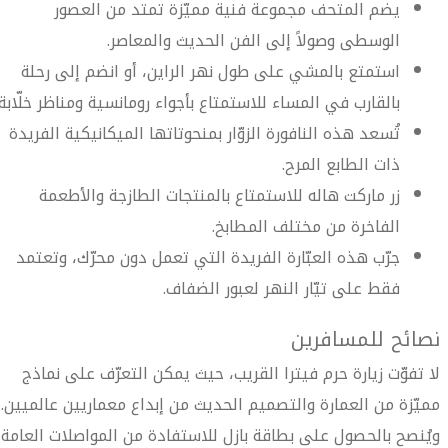
يضم المتحف مجموعة فنية مميّزة تمتد من العصور
الوسطى وصولاً إلى الفن الحديث والمعاصر.
استمتع بالمشي على طول نهر الراين، أو انضم إلى رحلة
بالقارب في المساء للاستمتاع بأجواء رومانسية ومناظر خلّابة.
تُسعد هذه النافورة الزوّار بمنحوتاتها الميكانيكية الفريدة
ذات الطابع المرح.
زر ماركت هاله للاستمتاع بالمنتجات الطازجة والأطعمة
الفاخرة من مختلف المطابخ.
جرّب هذه العبّارة الفريدة التي تعمل دون محرّك، وتعتمد
فقط على تيّار النهر لعبور الضفاف.
نصائح للمسافرين
لا تفوّت زيارة حرم فيترا القريب، حيث يمكن التعرّف على نماذج
مميّزة من العمارة والتصميم الحديث من إبداع معماريين عالميين.
ويُنصح بالحصول على بطاقة بازل للاستفادة من المواصلات العامة