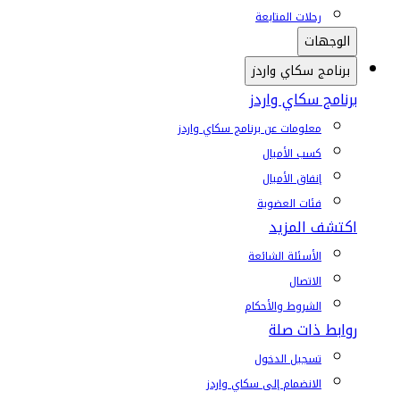
رحلات المتابعة
الوجهات
برنامج سكاي واردز
برنامج سكاي واردز
معلومات عن برنامج سكاي واردز
كسب الأميال
إنفاق الأميال
فئات العضوية
اكتشف المزيد
الأسئلة الشائعة
الاتصال
الشروط والأحكام
روابط ذات صلة
تسجيل الدخول
الانضمام إلى سكاي واردز