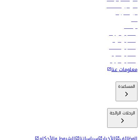
فلاي دبي للعطلات
تأجير السيارات
فنادق
الوظائف
رحلات إلى تبيليسي
رحلات إلى الرياض
رحلات إلى مسقط
رحلات إلى ماليه
رحلات إلى كولومبو
معلومات عنا
المساعدة
الرحلات الرائجة
الوظائف
الأخبار
سياساتنا
الشروط والأحكام