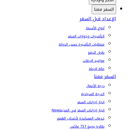
السفر معنا
الإعداد قبل السفر
أنواع الأسعار
التأشيرات وجوازات السفر
متطلبات التأشيرة حسب الدولة
طرق الدفع
مواعيد الرحلات
حالة الرحلة
السفر معنا
درجة الأعمال
الدرجة السياحية
إنجاز إجراءات السفر
إنجاز إجراءات السفر في المدينة
New
خدمات المساعدة لأصحاب الهمم
طائرة بوينغ 737 ماكس