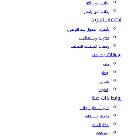
رحلات إلى باكو
رحلات إلى زنجبار
اكتشف المزيد
تأشيرة الدخول عند الوصول
فلاي دبي للعطلات
وجهات العطلات الصيفية
وجهات جديدة
حلب
بوخارا
بنغازي
بانكوك
روابط ذات صلة
أدنى أسعار الرحلات
خارطة المسارات
أفكار السفر
المطارات