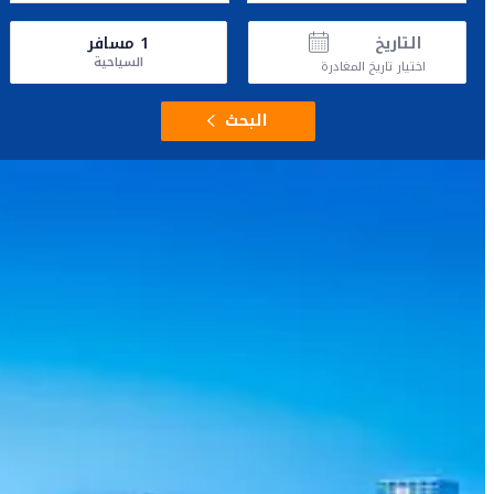
التاريخ
1
مسافر
السياحية
اختيار تاريخ المغادرة
البحث