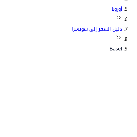
أوروبا
دليل السفر إلى سويسرا
Basel
© فلاي دبي 2026. جميع الحقوق محفوظة.
سياساتنا