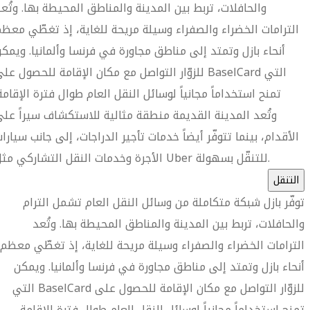
والحافلات، تربط بين المدينة والمناطق المحيطة بها. وتُع
الترامات الخضراء والصفراء وسيلة مريحة للغاية، إذ تغطّي معظ
أنحاء بازل وتمتد إلى مناطق مجاورة في فرنسا وألمانيا. ويمك
للزوّار التواصل مع مكان الإقامة للحصول على BaselCard الت
تمنح استخداماً مجانياً لوسائل النقل العام طوال فترة الإقامة
وتُعد المدينة القديمة منطقة مثالية للاستكشاف سيراً عل
الأقدام، بينما تتوفّر أيضاً خدمات تأجير الدراجات، إلى جانب سيارا
الأجرة وخدمات النقل التشاركي مثل Uber للتنقّل بسهولة.
التنقل
توفّر بازل شبكة متكاملة من وسائل النقل العام تشمل الترام
والحافلات، تربط بين المدينة والمناطق المحيطة بها. وتُعد
الترامات الخضراء والصفراء وسيلة مريحة للغاية، إذ تغطّي معظم
أنحاء بازل وتمتد إلى مناطق مجاورة في فرنسا وألمانيا. ويمكن
للزوّار التواصل مع مكان الإقامة للحصول على BaselCard التي
تمنح استخداماً مجانياً لوسائل النقل العام طوال فترة الإقامة.