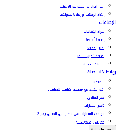
إنجاز إجراءات السفر عبر الإنترنت
إلغاء الرحلات أو إعادة جدولتها
الإضافات
شراء الإضافات
إضافة أمتعة
اختيار مقعد
إضافة تأمين السفر
خدمات إضافية
روابط ذات صلة
العروض
اختر مقعد مع مساحة إضافية للساقين
حجز الفنادق
تأجير السيارات
مواقف السيارات في مطار دبي المبنى رقم 2
حجز سيارة مع سائق
الحجز والإدارة