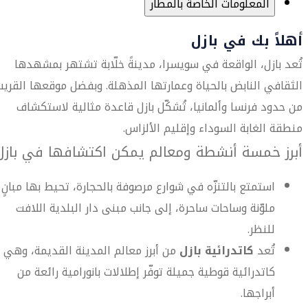
المعلومات الخاصة بالمطار
أهلاً بك في بازل
تُعد بازل، الواقعة في سويسرا، مدينةً خلّابة تشتهر بمشهدها
الثقافي النابض بالحياة وعمارتها المذهلة. وبفضل موقعها القريب
من حدود فرنسا وألمانيا، تُشكّل بازل قاعدة مثالية لاستكشاف
منطقة الغابة السوداء وإقليم الألزاس.
أبرز خمسة أنشطة ومعالم يمكن اكتشافها في بازل
استمتع بالتنزّه في شوارع مرصوفة بالحجارة، تحيط بها مبانٍ
ملوّنة وساحات ساحرة، إلى جانب مبنى دار البلدية اللافت
للنظر.
تُعد
كاتدرائية بازل
من أبرز معالم المدينة القديمة، وهي
كاتدرائية قوطية جميلة توفّر إطلالات بانورامية رائعة من
أبراجها.