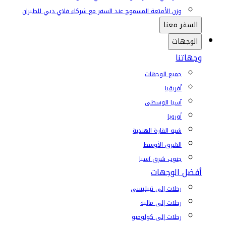
وزن الأمتعة المسموح عند السفر مع شركاء فلاي دبي للطيران
السفر معنا
الوجهات
وجهاتنا
جميع الوجهات
أفريقيا
آسيا الوسطى
أوروبا
شبه القارة الهندية
الشرق الأوسط
جنوب شرق آسيا
أفضل الوجهات
رحلات إلى تبيليسي
رحلات إلى ماليه
رحلات إلى كولومبو