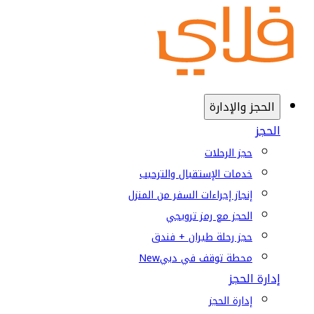
الحجز والإدارة
الحجز
حجز الرحلات
خدمات الإستقبال والترحيب
إنجاز إجراءات السفر من المنزل
الحجز مع رمز ترويجي
حجز رحلة طيران + فندق
محطة توقف في دبي
New
إدارة الحجز
إدارة الحجز