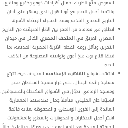
الغموض. متّع ناظريك بجمال أهرامات خوفو وخفرع ومنقرع،
والتقط أجمل الصور مع أبو الهول الذي يسهر على أمان
التاريخ المصري القديم وسط الصحراء البيضاء الآسرة.
انطلق في مغامرة من العمر بين الآثار المتبقية من التاريخ
المصري العريق في
المتحف المصري
الكائن في ميدان
التحرير، وتأمّل روعة القطع الأثرية المصرية القديمة، بما
فيها قناع توت عنخ أمون وتوابيته المصنوعة من الذهب
الصبّ.
اكتشف شوارع
القاهرة الإسلامية
القديمة، حيث تتربّع
مساجد رائعة الجمال، على غرار مسجد السلطان حسن
ومسجد الرفاعي. تجوّل في الأسواق المكتظة بالمتسوقين،
لاسيّما خان الخليلي، متأملاً جمال هندستها المعمارية
العائدة إلى القرون الوسطى، والمحفوظة بعناية فائقة.
اشترِ أجمل التذكارات والمجوهرات والعطور والمشغولات
الحرفيّة الفريدة بعد المساومة على سعرها، وتناول فنجاناً