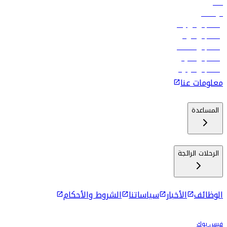
فنادق
الوظائف
رحلات إلى تبيليسي
رحلات إلى الرياض
رحلات إلى مسقط
رحلات إلى ماليه
رحلات إلى كولومبو
معلومات عنا
المساعدة
الرحلات الرائجة
الوظائف
الأخبار
سياساتنا
الشروط والأحكام
فيس بوك