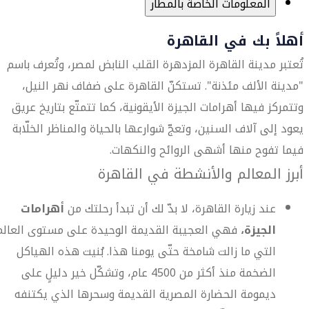
المعلومات الخاصة بالمطار
أهلاً بك في القاهرة
تُعتبر مدينة القاهرة المزدهرة القلب النابض لمصر، وتُعرف باسم
"مدينة الألف مئذنة". تستكنّ القاهرة على ضفاف نهر النيل،
وتتمركز فيها أهرامات الجيزة الأيقونية، كما تتمتّع بتاريخ عريق
يعود إلى آلاف السنين، وتعجّ شوارعها بالحياة والمناظر الخلّابة
فيما تفوح منها أشهى الروائح والنكهات.
أبرز المعالم والأنشطة في القاهرة
عند زيارة القاهرة، لا بدّ لك أن تبدأ رحلتك من
أهرامات
الجيزة،
فهي العجيبة القديمة الوحيدة على مستوى العالم
التي ما زالت شامخة حتّى يومنا هذا. بُنيت هذه الهياكل
الضخمة منذ أكثر من 4500 عام، وتشكّل خير دليلٍ على
ديمومة الحضارة المصرية القديمة وسحرها الذي يكتنفه