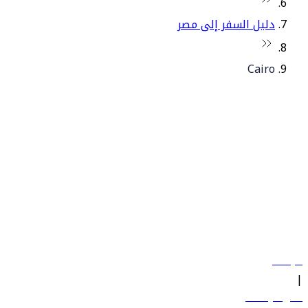
دليل السفر إلى مصر
Cairo
© فلاي دبي 2026. جميع الحقوق محفوظة.
سياساتنا
|
الشروط والأحكام