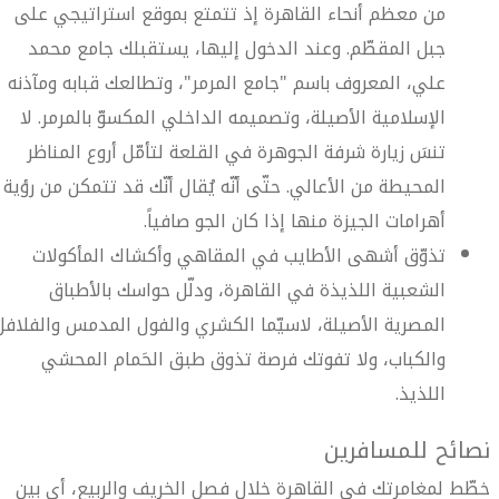
من معظم أنحاء القاهرة إذ تتمتع بموقع استراتيجي على
جبل المقطّم. وعند الدخول إليها، يستقبلك جامع محمد
علي، المعروف باسم "جامع المرمر"، وتطالعك قبابه ومآذنه
الإسلامية الأصيلة، وتصميمه الداخلي المكسوّ بالمرمر. لا
تنسَ زيارة شرفة الجوهرة في القلعة لتأمّل أروع المناظر
المحيطة من الأعالي. حتّى أنّه يُقال أنّك قد تتمكن من رؤية
أهرامات الجيزة منها إذا كان الجو صافياً.
تذوّق أشهى الأطايب في المقاهي وأكشاك المأكولات
الشعبية اللذيذة في القاهرة، ودلّل حواسك بالأطباق
المصرية الأصيلة، لاسيّما الكشري والفول المدمس والفلافل
والكباب، ولا تفوتك فرصة تذوق طبق الحَمام المحشي
اللذيذ.
نصائح للمسافرين
خطّط لمغامرتك في القاهرة خلال فصل الخريف والربيع، أي بين