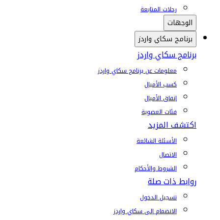
رحلات المتابعة
الوجهات
برنامج سكاي واردز
برنامج سكاي واردز
معلومات عن برنامج سكاي واردز
كسب الأميال
إنفاق الأميال
فئات العضوية
اكتشف المزيد
الأسئلة الشائعة
الاتصال
الشروط والأحكام
روابط ذات صلة
تسجيل الدخول
الانضمام إلى سكاي واردز