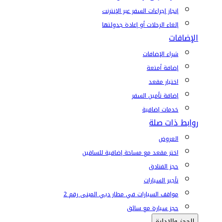
إنجاز إجراءات السفر عبر الإنترنت
إلغاء الرحلات أو إعادة جدولتها
الإضافات
شراء الإضافات
إضافة أمتعة
اختيار مقعد
إضافة تأمين السفر
خدمات إضافية
روابط ذات صلة
العروض
اختر مقعد مع مساحة إضافية للساقين
حجز الفنادق
تأجير السيارات
مواقف السيارات في مطار دبي المبنى رقم 2
حجز سيارة مع سائق
الحجز والإدارة