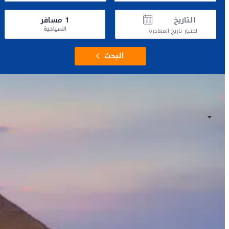
التاريخ
1
مسافر
السياحية
اختيار تاريخ المغادرة
البحث