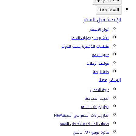
السفر معنا
الإعداد قبل السفر
أنواع الأسعار
التأشيرات وجوازات السفر
متطلبات التأشيرة حسب الدولة
طرق الدفع
مواعيد الرحلات
حالة الرحلة
السفر معنا
درجة الأعمال
الدرجة السياحية
إنجاز إجراءات السفر
إنجاز إجراءات السفر في المدينة
New
خدمات المساعدة لأصحاب الهمم
طائرة بوينغ 737 ماكس