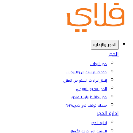
الحجز والإدارة
الحجز
حجز الرحلات
خدمات الإستقبال والترحيب
إنجاز إجراءات السفر من المنزل
الحجز مع رمز ترويجي
حجز رحلة طيران + فندق
محطة توقف في دبي
New
إدارة الحجز
إدارة الحجز
الترقية إلى درجة الأعمال