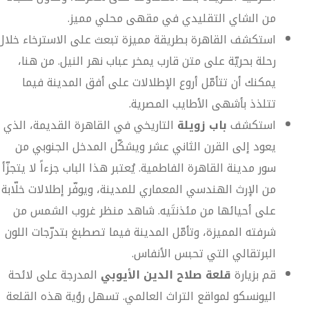
من الشاي التقليدي في مقهى محلي مميز.
استكشف القاهرة بطريقة مميزة تبعث على الاسترخاء خلال
رحلة بحريّة على متن قارب يمخر عباب نهر النيل. من هنا،
يمكنك أن تتأمّل أروع الإطلالات على أفق المدينة فيما
تتلذذ بأشهى الأطايب المصرية.
استكشف
باب زويلة
التاريخي في القاهرة القديمة، الذي
يعود إلى القرن الثاني عشر ويشكّل المدخل الجنوبي من
سور مدينة القاهرة الفاطمية. يُعتبر هذا الباب جزءاً لا يتجزّأ
من الإرث الهندسي المعماري للمدينة، ويوفّر إطلالات خلّابة
على أحيائها من مئذنتَيه. شاهد منظر غروب الشمس من
شرفته المميزة، وتأمّل المدينة فيما تصطبغ بتدرّجات اللون
البرتقالي التي تحبس الأنفاس.
قم بزيارة
قلعة صلاح الدين الأيوبي
المدرجة على لائحة
اليونسكو لمواقع التراث العالمي. تسهل رؤية هذه القلعة