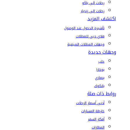
رحلات إلى باكو
رحلات إلى زنجبار
اكتشف المزيد
تأشيرة الدخول عند الوصول
فلاي دبي للعطلات
وجهات العطلات الصيفية
وجهات جديدة
حلب
بوخارا
بنغازي
بانكوك
روابط ذات صلة
أدنى أسعار الرحلات
خارطة المسارات
أفكار السفر
المطارات