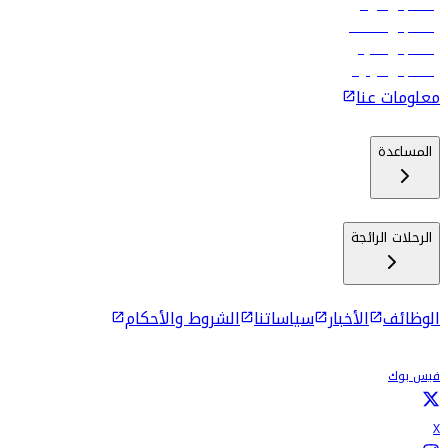
رحلات إلى الرياض
رحلات إلى مسقط
رحلات إلى ماليه
رحلات إلى كولومبو
معلومات عنا
المساعدة
الرحلات الرائجة
الوظائف
الأخبار
سياساتنا
الشروط والأحكام
فيس بوك
X