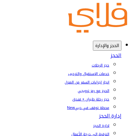
الحجز والإدارة
الحجز
حجز الرحلات
خدمات الإستقبال والترحيب
إنجاز إجراءات السفر من المنزل
الحجز مع رمز ترويجي
حجز رحلة طيران + فندق
محطة توقف في دبي
New
إدارة الحجز
إدارة الحجز
الترقية إلى درجة الأعمال