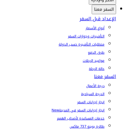
السفر معنا
الإعداد قبل السفر
أنواع الأسعار
التأشيرات وجوازات السفر
متطلبات التأشيرة حسب الدولة
طرق الدفع
مواعيد الرحلات
حالة الرحلة
السفر معنا
درجة الأعمال
الدرجة السياحية
إنجاز إجراءات السفر
إنجاز إجراءات السفر في المدينة
New
خدمات المساعدة لأصحاب الهمم
طائرة بوينغ 737 ماكس