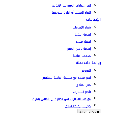
إنجاز إجراءات السفر عبر الإنترنت
إلغاء الرحلات أو إعادة جدولتها
الإضافات
شراء الإضافات
إضافة أمتعة
اختيار مقعد
إضافة تأمين السفر
خدمات إضافية
روابط ذات صلة
العروض
اختر مقعد مع مساحة إضافية للساقين
حجز الفنادق
تأجير السيارات
مواقف السيارات في مطار دبي المبنى رقم 2
حجز سيارة مع سائق
الحجز والإدارة