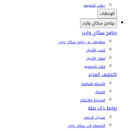
رحلات المتابعة
الوجهات
برنامج سكاي واردز
برنامج سكاي واردز
معلومات عن برنامج سكاي واردز
كسب الأميال
إنفاق الأميال
فئات العضوية
اكتشف المزيد
الأسئلة الشائعة
الاتصال
الشروط والأحكام
روابط ذات صلة
تسجيل الدخول
الانضمام إلى سكاي واردز