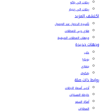
رحلات إلى باكو
رحلات إلى زنجبار
اكتشف المزيد
تأشيرة الدخول عند الوصول
فلاي دبي للعطلات
وجهات العطلات الصيفية
وجهات جديدة
حلب
بوخارا
بنغازي
بانكوك
روابط ذات صلة
أدنى أسعار الرحلات
خارطة المسارات
أفكار السفر
المطارات