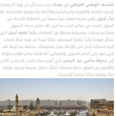
المتحف الوطني العراقي
في
بغداد
حيث ستتمكّن من رؤية آثار وبقايا
الفترات البابلية والآشورية والساسانية والأكادية والسومرية والعثمانية. كما
توفّر
أربيل
، وهي مدينة تشهد نمواً سريعاً في المنطقة الكردية في
العراق، العديد من معالم الجذب بما في ذلك متاجر حديثة للتسوق
ومطاعم وحفلات موسيقية وغيرها من الفعاليات. وتُعدّ
قلعة أربيل
التي
تشكّل موقعاً تراثياً عالمياً لليونسكو، مكاناً فريداً من نوعه يضمّ طبقات
أثرية متعدّدة تحمل في طيّاتها بقايا مستوطنات مختلفة بما فيها تلك
التي تعود إلى الحكم الآشوري والعثماني. أما لقضاء بعض الوقت، فتوجّه
إلى
حديقة سامي عبد الرحمن
التي تُعتبر معلم الجذب السياحي الأكبر
والأشهر في العراق. تحيط بمسارات التنزّه حدائق منسقة وبحيرة رقراقة،
ممّا يجعلها مكاناً مناسباً للاسترخاء.