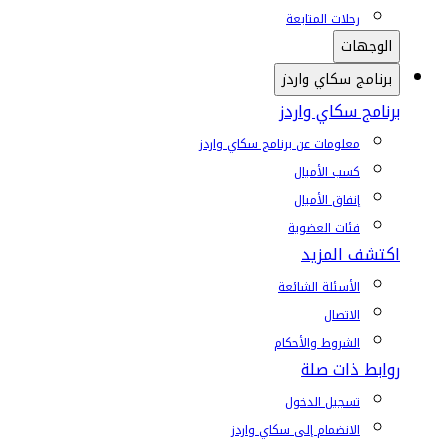
رحلات المتابعة
الوجهات
برنامج سكاي واردز
برنامج سكاي واردز
معلومات عن برنامج سكاي واردز
كسب الأميال
إنفاق الأميال
فئات العضوية
اكتشف المزيد
الأسئلة الشائعة
الاتصال
الشروط والأحكام
روابط ذات صلة
تسجيل الدخول
الانضمام إلى سكاي واردز