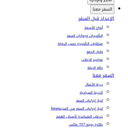
السفر معنا
الإعداد قبل السفر
أنواع الأسعار
التأشيرات وجوازات السفر
متطلبات التأشيرة حسب الدولة
طرق الدفع
مواعيد الرحلات
حالة الرحلة
السفر معنا
درجة الأعمال
الدرجة السياحية
إنجاز إجراءات السفر
إنجاز إجراءات السفر في المدينة
New
خدمات المساعدة لأصحاب الهمم
طائرة بوينغ 737 ماكس