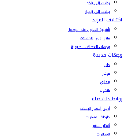
رحلات إلى باكو
رحلات إلى زنجبار
اكتشف المزيد
تأشيرة الدخول عند الوصول
فلاي دبي للعطلات
وجهات العطلات الصيفية
وجهات جديدة
حلب
بوخارا
بنغازي
بانكوك
روابط ذات صلة
أدنى أسعار الرحلات
خارطة المسارات
أفكار السفر
المطارات