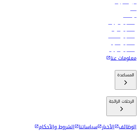
تأجير السيارات
فنادق
الوظائف
رحلات إلى تبيليسي
رحلات إلى الرياض
رحلات إلى مسقط
رحلات إلى ماليه
رحلات إلى كولومبو
معلومات عنا
المساعدة
الرحلات الرائجة
الوظائف
الأخبار
سياساتنا
الشروط والأحكام