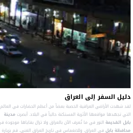
دليل السفر إلى العراق
لقد شهدت الأراضي العراقية الخصبة بعضاً من أعظم الحضارات في العالم
التي تجسّدها مواقعها الأثرية المستكنة حالياً في البلاد. أبصرت
مدينة
بابل القديمة
النور في ما تُعرف الآن بالعراق ولا تزال بقاياها موجودة ف
محافظة بابل
في العراق. وللانغماس في تاريخ العراق الغني، قم بزيارة