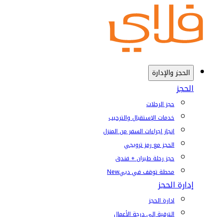
الحجز والإدارة
الحجز
حجز الرحلات
خدمات الإستقبال والترحيب
إنجاز إجراءات السفر من المنزل
الحجز مع رمز ترويجي
حجز رحلة طيران + فندق
محطة توقف في دبي
New
إدارة الحجز
إدارة الحجز
الترقية إلى درجة الأعمال