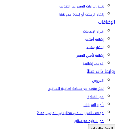
إنجاز إجراءات السفر عبر الإنترنت
إلغاء الرحلات أو إعادة جدولتها
الإضافات
شراء الإضافات
إضافة أمتعة
اختيار مقعد
إضافة تأمين السفر
خدمات إضافية
روابط ذات صلة
العروض
اختر مقعد مع مساحة إضافية للساقين
حجز الفنادق
تأجير السيارات
مواقف السيارات في مطار دبي المبنى رقم 2
حجز سيارة مع سائق
الحجز والإدارة