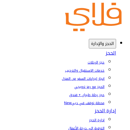
الحجز والإدارة
الحجز
حجز الرحلات
خدمات الإستقبال والترحيب
إنجاز إجراءات السفر من المنزل
الحجز مع رمز ترويجي
حجز رحلة طيران + فندق
محطة توقف في دبي
New
إدارة الحجز
إدارة الحجز
الترقية إلى درجة الأعمال