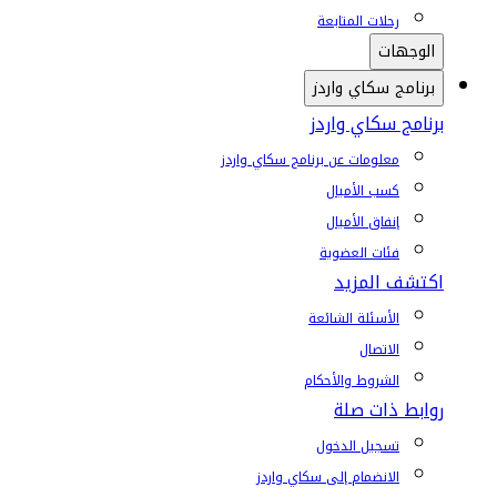
رحلات المتابعة
الوجهات
برنامج سكاي واردز
برنامج سكاي واردز
معلومات عن برنامج سكاي واردز
كسب الأميال
إنفاق الأميال
فئات العضوية
اكتشف المزيد
الأسئلة الشائعة
الاتصال
الشروط والأحكام
روابط ذات صلة
تسجيل الدخول
الانضمام إلى سكاي واردز