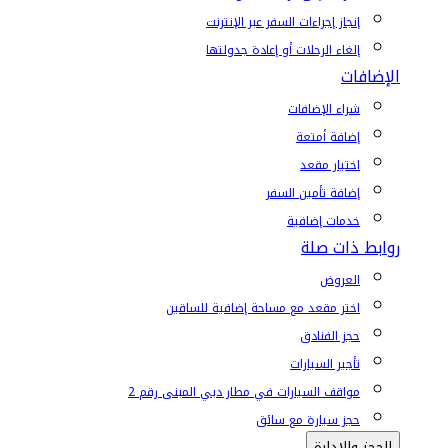
إنجاز إجراءات السفر عبر الإنترنت
إلغاء الرحلات أو إعادة جدولتها
الإضافات
شراء الإضافات
إضافة أمتعة
اختيار مقعد
إضافة تأمين السفر
خدمات إضافية
روابط ذات صلة
العروض
اختر مقعد مع مساحة إضافية للساقين
حجز الفنادق
تأجير السيارات
مواقف السيارات في مطار دبي المبنى رقم 2
حجز سيارة مع سائق
الحجز والإدارة