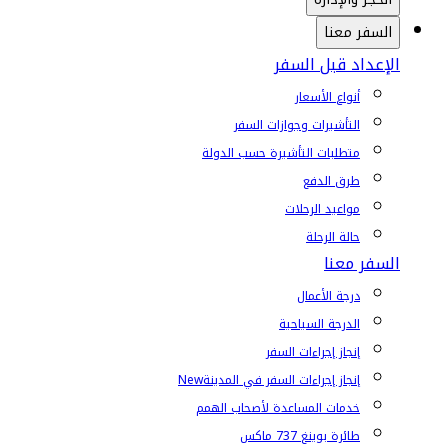
السفر معنا
الإعداد قبل السفر
أنواع الأسعار
التأشيرات وجوازات السفر
متطلبات التأشيرة حسب الدولة
طرق الدفع
مواعيد الرحلات
حالة الرحلة
السفر معنا
درجة الأعمال
الدرجة السياحية
إنجاز إجراءات السفر
إنجاز إجراءات السفر في المدينة
New
خدمات المساعدة لأصحاب الهمم
طائرة بوينغ 737 ماكس