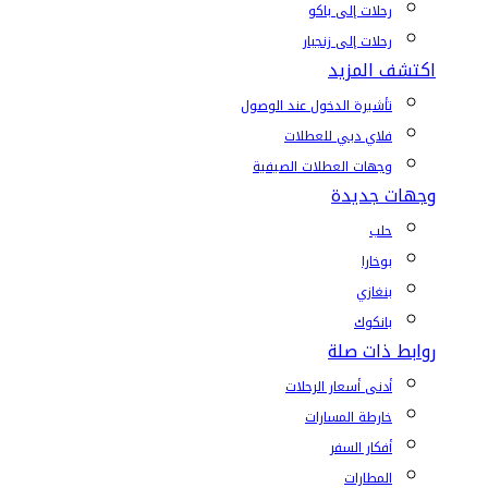
رحلات إلى باكو
رحلات إلى زنجبار
اكتشف المزيد
تأشيرة الدخول عند الوصول
فلاي دبي للعطلات
وجهات العطلات الصيفية
وجهات جديدة
حلب
بوخارا
بنغازي
بانكوك
روابط ذات صلة
أدنى أسعار الرحلات
خارطة المسارات
أفكار السفر
المطارات