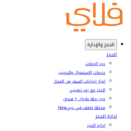
الحجز والإدارة
الحجز
حجز الرحلات
خدمات الإستقبال والترحيب
إنجاز إجراءات السفر من المنزل
الحجز مع رمز ترويجي
حجز رحلة طيران + فندق
محطة توقف في دبي
New
إدارة الحجز
إدارة الحجز