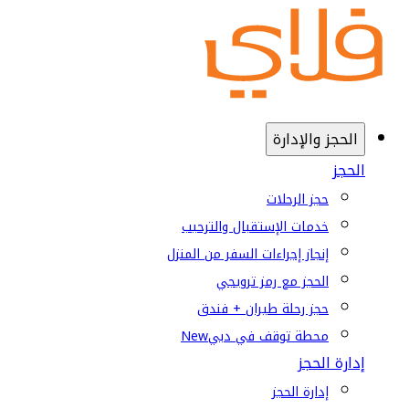
الحجز والإدارة
الحجز
حجز الرحلات
خدمات الإستقبال والترحيب
إنجاز إجراءات السفر من المنزل
الحجز مع رمز ترويجي
حجز رحلة طيران + فندق
محطة توقف في دبي
New
إدارة الحجز
إدارة الحجز