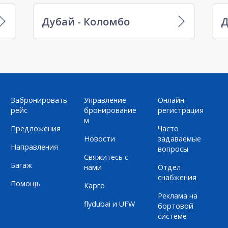
Дубай - Коломбо
Д
Забронировать
Управление
Онлайн-
рейс
бронирование
регистрация
м
Предложения
Часто
Новости
задаваемые
Направления
вопросы
Свяжитесь с
Багаж
нами
Отдел
снабжения
Помощь
Карго
Реклама на
flydubai и UFW
бортовой
системе