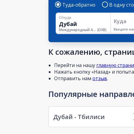
Туда-обратно
В одну ст
Откуда
Куда
Введите на
Международный Аэропорт Дубая
(
DXB
)
К сожалению, страниц
Перейти на нашу
главную стран
Нажать кнопку «Назад» и попытат
Отправить нам
отзыв
.
Популярные направле
Дубай - Тбилиси