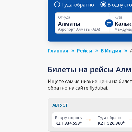
Туда-обратно
В одну ст
Откуда
Куда
Аэропорт Алматы
(
ALA
)
Главная
Рейсы
В Индия
Билеты на рейсы Алм
Ищете самые низкие цены на билет 
обратно на сайте flydubai.
АВГУСТ
В одну сторону
Туда-обратно
KZT 334,553
*
KZT 526,360
*