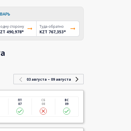
ВАРЬ
 одну сторону
Туда-обратно
ZT 490,978
*
KZT 767,353
*
та
-
03 августа
09 августа
ПТ
СБ
ВС
07
08
09