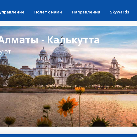
 управление
Полет с нами
Направления
Skywards
Алматы - Калькутта
у от