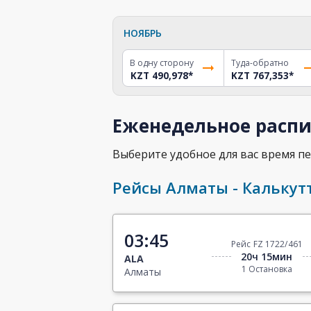
НОЯБРЬ
В одну сторону
Туда-обратно
KZT 490,978
*
KZT 767,353
*
Еженедельное распи
Выберите удобное для вас время пе
Рейсы Алматы - Калькут
03:45
Рейс FZ 1722/461
20ч 15мин
ALA
1 Остановка
Алматы