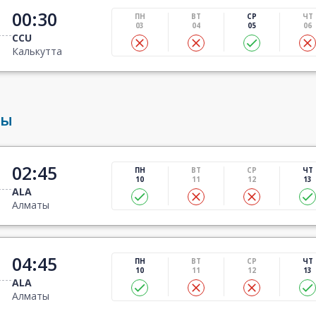
00:30
ПН
ВТ
СР
ЧТ
03
04
05
06
CCU
Калькутта
ты
02:45
ПН
ВТ
СР
ЧТ
10
11
12
13
ALA
Алматы
04:45
ПН
ВТ
СР
ЧТ
10
11
12
13
ALA
Алматы