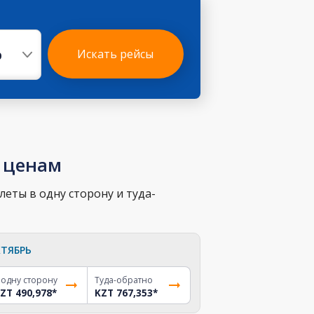
р
Искать рейсы
 ценам
еты в одну сторону и туда-
ТЯБРЬ
 одну сторону
Туда-обратно
ZT 490,978
*
KZT 767,353
*