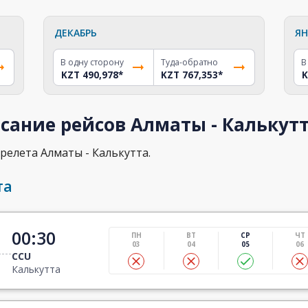
ДЕКАБРЬ
ЯН
В одну сторону
Туда-обратно
В
KZT 490,978
*
KZT 767,353
*
K
сание рейсов Алматы - Калькут
релета Алматы - Калькутта.
та
00:30
ПН
ВТ
СР
ЧТ
03
04
05
06
CCU
Калькутта