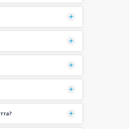
утта?