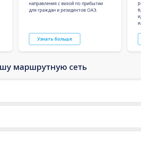
р
направления с визой по прибытии
в
для граждан и резидентов ОАЭ.
и
и
Узнать больше
ашу маршрутную сеть