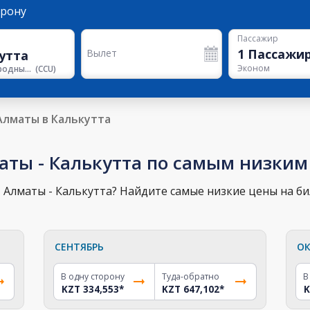
орону
Пассажир
1
Пассажи
Вылет
Эконом
Международный аэропорт Нетаджи Субхаса Чандры Боса
(
CCU
)
Алматы в Калькутта
аты - Калькутта по самым низким
Алматы - Калькутта? Найдите самые низкие цены на бил
СЕНТЯБРЬ
ОК
В одну сторону
Туда-обратно
В
KZT 334,553
*
KZT 647,102
*
K