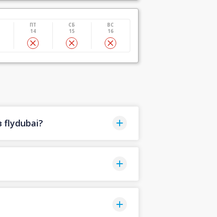
ПТ
СБ
ВС
14
15
16
flydubai?