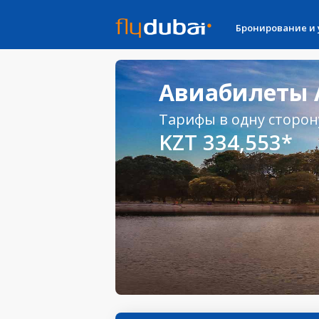
Бронирование и
Авиабилеты 
Тарифы в одну сторон
KZT 334,553*