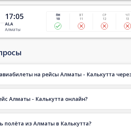
17:05
ПН
ВТ
СР
ЧТ
10
11
12
13
ALA
Алматы
просы
авиабилеты на рейсы Алматы - Калькутта через 
ейс Алматы - Калькутта онлайн?
ь полёта из Алматы в Калькутта?