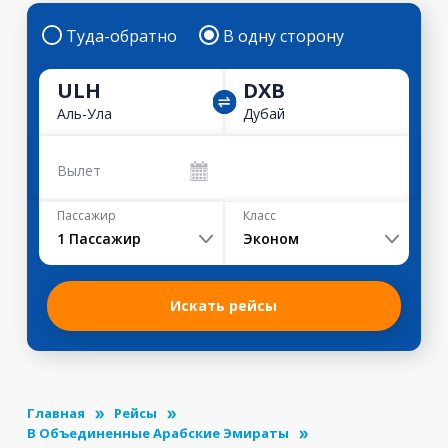
Туда-обратно
В одну сторону
ULH
DXB
Аль-Ула
Дубай
Вылет
Пассажир
Класс
1
Пассажир
Эконом
Искать рейсы
Главная
Рейсы
В Объединенные Арабские Эмираты