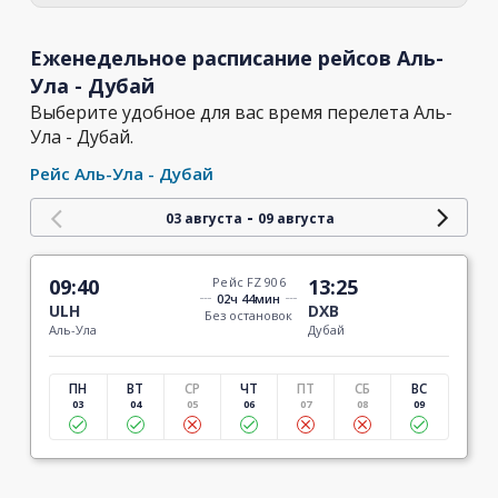
Еженедельное расписание рейсов Аль-
Ула - Дубай
Выберите удобное для вас время перелета Аль-
Ула - Дубай.
Рейс Аль-Ула - Дубай
-
03 августа
09 августа
09:40
Рейс FZ 906
13:25
02ч 44мин
ULH
DXB
Без остановок
Аль-Ула
Дубай
ПН
ВТ
СР
ЧТ
ПТ
СБ
ВС
03
04
05
06
07
08
09