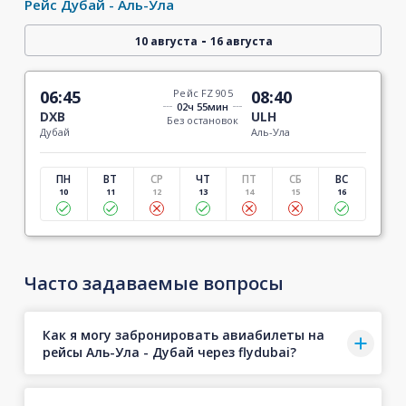
Рейс Дубай - Аль-Ула
-
10 августа
16 августа
06:45
Рейс FZ 905
08:40
02ч 55мин
DXB
ULH
Без остановок
Дубай
Аль-Ула
ПН
ВТ
СР
ЧТ
ПТ
СБ
ВС
10
11
12
13
14
15
16
Часто задаваемые вопросы
Как я могу забронировать авиабилеты на
рейсы Аль-Ула - Дубай через flydubai?