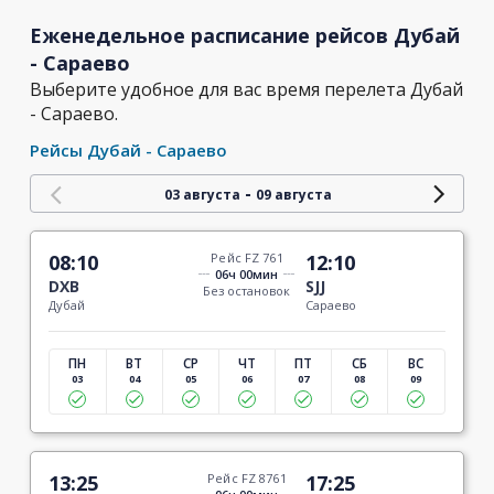
Еженедельное расписание рейсов Дубай
- Сараево
Выберите удобное для вас время перелета Дубай
- Сараево.
Рейсы Дубай - Сараево
-
03 августа
09 августа
08:10
Рейс FZ 761
12:10
06ч 00мин
DXB
SJJ
Без остановок
Дубай
Сараево
ПН
ВТ
СР
ЧТ
ПТ
СБ
ВС
03
04
05
06
07
08
09
13:25
Рейс FZ 8761
17:25