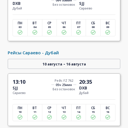
06ч 00мин
DXB
SJJ
Без остановок
Дубай
Сараево
ПН
ВТ
СР
ЧТ
ПТ
СБ
ВС
03
04
05
06
07
08
09
Рейсы Сараево - Дубай
-
10 августа
16 августа
13:10
Рейс FZ 762
20:35
05ч 25мин
SJJ
DXB
Без остановок
Сараево
Дубай
ПН
ВТ
СР
ЧТ
ПТ
СБ
ВС
10
11
12
13
14
15
16