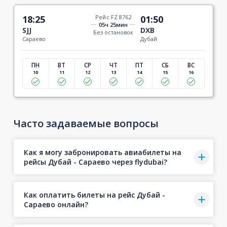
18:25
Рейс FZ 8762
01:50
05ч 25мин
SJJ
DXB
Без остановок
Сараево
Дубай
ПН
ВТ
СР
ЧТ
ПТ
СБ
ВС
10
11
12
13
14
15
16
Часто задаваемые вопросы
Как я могу забронировать авиабилеты на
рейсы Дубай - Сараево через flydubai?
Как оплатить билеты на рейс Дубай -
Сараево онлайн?