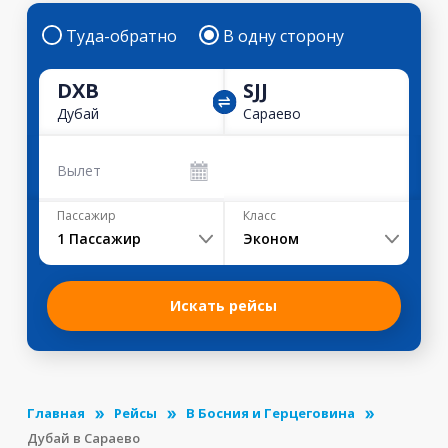
Туда-обратно
В одну сторону
DXB
SJJ
Дубай
Сараево
Вылет
Пассажир
Класс
1
Пассажир
Эконом
Искать рейсы
Главная
Рейсы
В Босния и Герцеговина
Дубай в Сараево