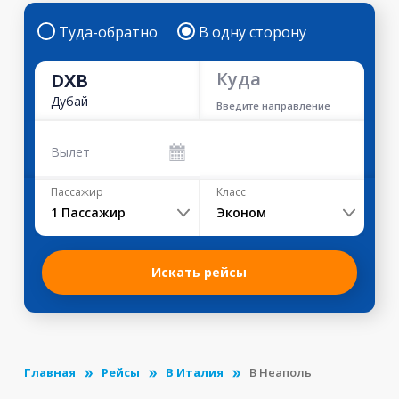
Туда-обратно
В одну сторону
Куда
DXB
Дубай
Введите направление
Вылет
Пассажир
Класс
1
Пассажир
Эконом
Искать рейсы
Главная
Рейсы
В Италия
В Неаполь