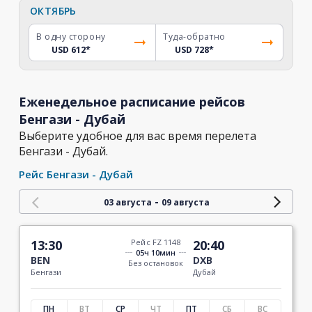
ОКТЯБРЬ
В одну сторону
Туда-обратно
USD 612
*
USD 728
*
Еженедельное расписание рейсов
Бенгази - Дубай
Выберите удобное для вас время перелета
Бенгази - Дубай.
Рейс Бенгази - Дубай
-
03 августа
09 августа
13:30
Рейс FZ 1148
20:40
05ч 10мин
BEN
DXB
Без остановок
Бенгази
Дубай
ПН
ВТ
СР
ЧТ
ПТ
СБ
ВС