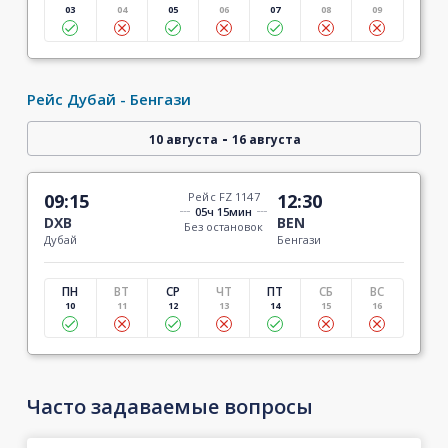
03
04
05
06
07
08
09
Рейс Дубай - Бенгази
-
10 августа
16 августа
09:15
Рейс FZ 1147
12:30
05ч 15мин
DXB
BEN
Без остановок
Дубай
Бенгази
ПН
ВТ
СР
ЧТ
ПТ
СБ
ВС
10
11
12
13
14
15
16
Часто задаваемые вопросы