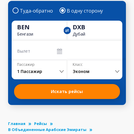
Туда-обратно
В одну сторону
BEN
DXB
Бенгази
Дубай
Вылет
Пассажир
Класс
1
Пассажир
Эконом
Искать рейсы
Главная
Рейсы
В Объединенные Арабские Эмираты