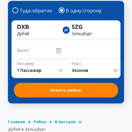
Туда-обратно
В одну сторону
DXB
SZG
Дубай
Зальцбург
Вылет
Пассажир
Класс
1
Пассажир
Эконом
Искать рейсы
Главная
Рейсы
В Австрия
Дубай в Зальцбург