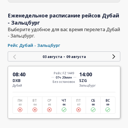
Еженедельное расписание рейсов Дубай
- Зальцбург
Выберите удобное для вас время перелета Дубай
- Зальцбург.
Рейс Дубай - Зальцбург
-
03 августа
09 августа
08:40
Рейс FZ 1449
14:00
07ч 20мин
DXB
SZG
Без остановок
Дубай
Зальцбург
ПН
ВТ
СР
ЧТ
ПТ
СБ
ВС
03
04
05
06
07
08
09