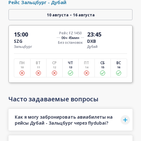
Рейс Зальцбург - Дубай
-
10 августа
16 августа
15:00
Рейс FZ 1450
23:45
06ч 45мин
SZG
DXB
Без остановок
Зальцбург
Дубай
ПН
ВТ
СР
ЧТ
ПТ
СБ
ВС
10
11
12
13
14
15
16
Часто задаваемые вопросы
Как я могу забронировать авиабилеты на
рейсы Дубай - Зальцбург через flydubai?