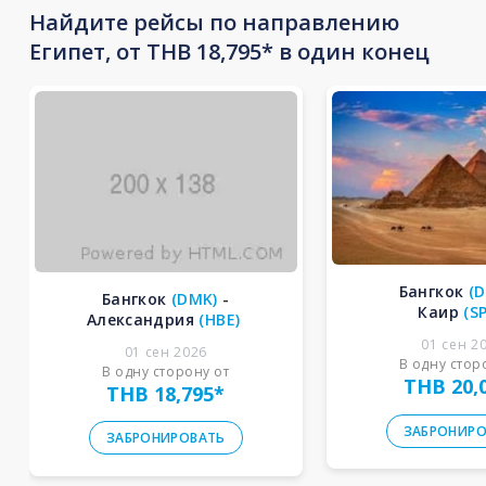
Найдите рейсы по направлению
Египет, от THB 18,795* в один конец
Бангкок
(
Бангкок
(
DMK
)
-
Каир
(
S
Александрия
(
HBE
)
01 сен 2
01 сен 2026
В одну стор
В одну сторону от
THB 20,
THB 18,795
*
ЗАБРОНИРО
ЗАБРОНИРОВАТЬ