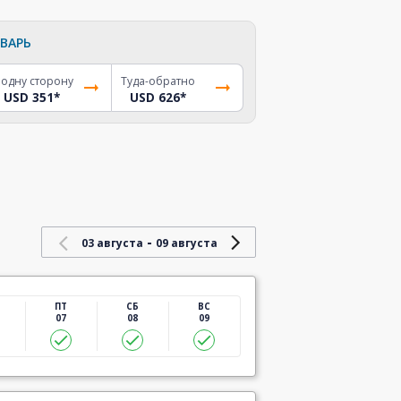
ВАРЬ
 одну сторону
Туда-обратно
USD 351
*
USD 626
*
-
03 августа
09 августа
ПТ
СБ
ВС
07
08
09