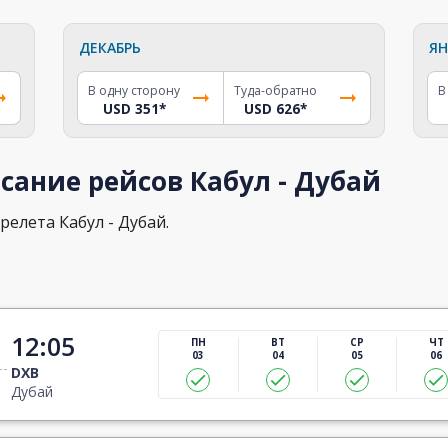
ДЕКАБРЬ
ЯН
В одну сторону
Туда-обратно
В
USD 351
*
USD 626
*
сание рейсов Кабул - Дубай
релета Кабул - Дубай.
12:05
ПН
ВТ
СР
ЧТ
03
04
05
06
DXB
Дубай