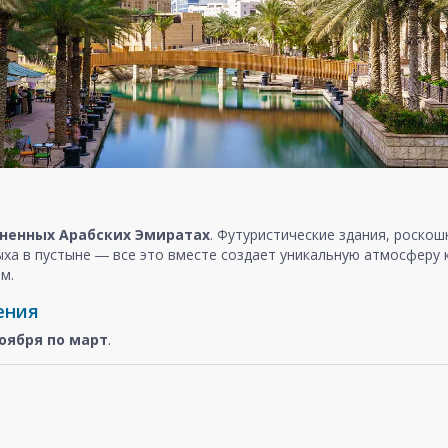
ненных Арабских Эмиратах
. Футуристические здания, роско
ыха в пустыне ― все это вместе создает уникальную атмосферу
м.
ения
оября
по март
.