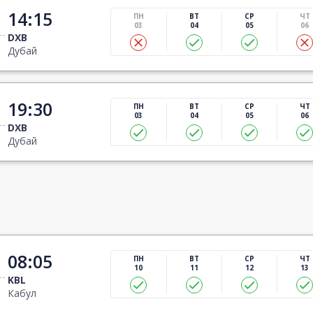
14:15
ПН
ВТ
СР
ЧТ
03
04
05
06
DXB
Дубай
19:30
ПН
ВТ
СР
ЧТ
03
04
05
06
DXB
Дубай
08:05
ПН
ВТ
СР
ЧТ
10
11
12
13
KBL
Кабул