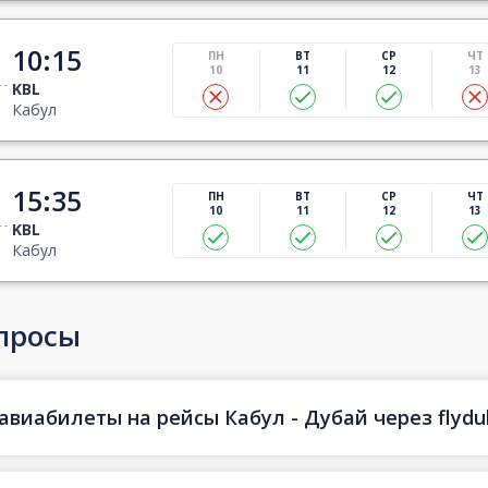
10:15
ПН
ВТ
СР
ЧТ
10
11
12
13
KBL
Кабул
15:35
ПН
ВТ
СР
ЧТ
10
11
12
13
KBL
Кабул
просы
авиабилеты на рейсы Кабул - Дубай через flydu