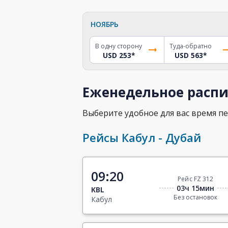
НОЯБРЬ
В одну сторону
Туда-обратно
USD 253
*
USD 563
*
Еженедельное распи
Выберите удобное для вас время пе
Рейсы Кабул - Дубай
09:20
Рейс FZ 312
03ч 15мин
KBL
Без остановок
Кабул