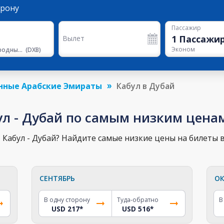
орону
Пассажир
1
Пассажи
Вылет
Эконом
Международный Аэропорт Дубая
(
DXB
)
нные Арабские Эмираты
Кабул в Дубай
ул - Дубай по самым низким цена
Кабул - Дубай? Найдите самые низкие цены на билеты в
СЕНТЯБРЬ
ОК
В одну сторону
Туда-обратно
В
USD 217
*
USD 516
*