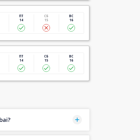
ПТ
СБ
ВС
14
15
16
ПТ
СБ
ВС
14
15
16
bai?