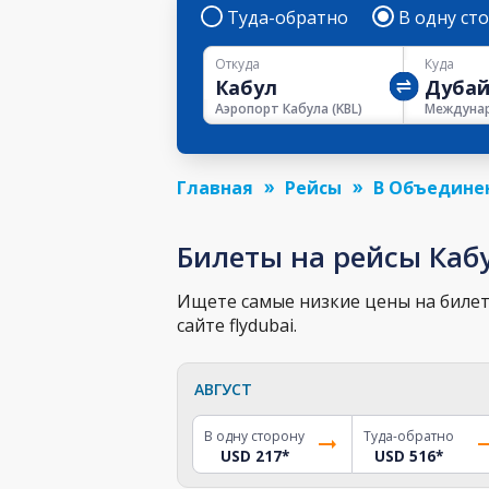
Туда-обратно
В одну ст
Откуда
Куда
Аэропорт Кабула
(
KBL
)
Главная
Рейсы
В Объедине
Билеты на рейсы Каб
Ищете самые низкие цены на билет 
сайте flydubai.
АВГУСТ
В одну сторону
Туда-обратно
USD 217
*
USD 516
*