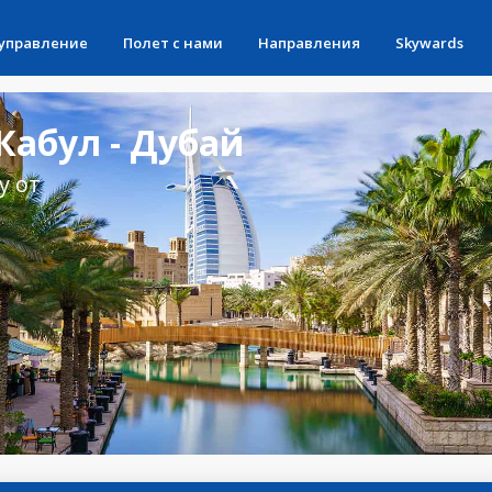
 управление
Полет с нами
Направления
Skywards
абул - Дубай
у от