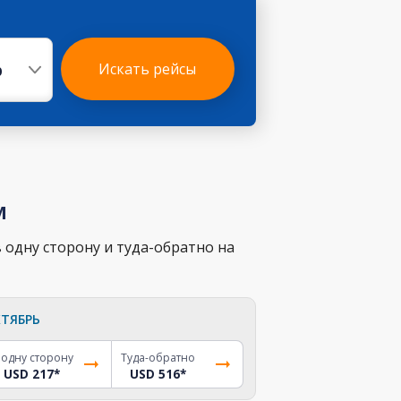
р
Искать рейсы
м
 одну сторону и туда-обратно на
ТЯБРЬ
 одну сторону
Туда-обратно
USD 217
*
USD 516
*