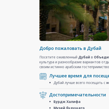
Добро пожаловать в Дубай
Посетите оживленный
Дубай
в
Объеди
культура и разнообразие вариантов отд
своим истинно арабским гостеприимство
Лучшее время для посещ
Дубай лучше всего посещать с
н
Достопримечательности
Бурдж Халифа
Музей будущего