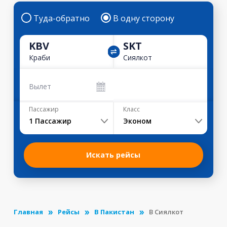
Туда-обратно
В одну сторону
KBV
SKT
Краби
Сиялкот
Вылет
Пассажир
Класс
1
Пассажир
Эконом
Искать рейсы
Главная
Рейсы
В Пакистан
В Сиялкот