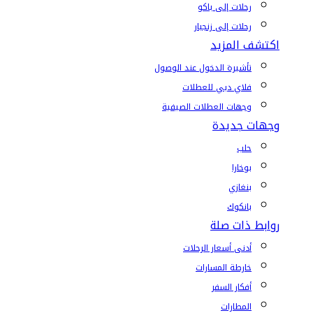
رحلات إلى باكو
رحلات إلى زنجبار
اكتشف المزيد
تأشيرة الدخول عند الوصول
فلاي دبي للعطلات
وجهات العطلات الصيفية
وجهات جديدة
حلب
بوخارا
بنغازي
بانكوك
روابط ذات صلة
أدنى أسعار الرحلات
خارطة المسارات
أفكار السفر
المطارات