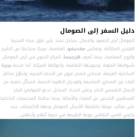
دليل السفر إلى الصومال
الصومال أرض الصمود والجمال، بساحل يمتد على طول مياه المحيط
الهندي المتلألئة. وتعكس
مقديشو
، العاصمة، مزيجًا متناغمًا من التاريخ
والروح المعاصرة، بينما تُعرف
هرجيسا
، المركز الحيوي في أرض الصومال،
بأسواقها الملونة، وحيويتها الثقافية، وأجوائها المرحِّبة. أما مدينة
بربرة
الساحلية العريقة، فتحكي قصص قرون من التجارة البحرية، وتتنوّع مناظر
البلاد بين الصحارى الشاسعة والوديان النهرية الخصبة، لتشكّل خلفية من
الجمال الطبيعي الخام. وعلى امتداد الساحل، تدعو الشواطئ البكر
المسافرين الباحثين عن الصفاء والأصالة، بينما تحافظ المجتمعات الداخلية
على تقاليد عريقة تناقلتها الأجيال. الصومال وجهة للاكتشاف، حيث
يلتقي الغنى الثقافي بروعة الطبيعة في تجربة تُلهم وتُدهش.