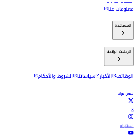
رحلات إلى كولومبو
معلومات عنا
المساعدة
الرحلات الرائجة
الوظائف
الأخبار
سياساتنا
الشروط والأحكام
فيس بوك
X
انستقرام