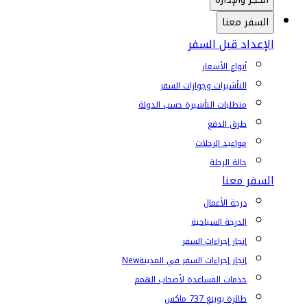
السفر معنا
الإعداد قبل السفر
أنواع الأسعار
التأشيرات وجوازات السفر
متطلبات التأشيرة حسب الدولة
طرق الدفع
مواعيد الرحلات
حالة الرحلة
السفر معنا
درجة الأعمال
الدرجة السياحية
إنجاز إجراءات السفر
إنجاز إجراءات السفر في المدينة
New
خدمات المساعدة لأصحاب الهمم
طائرة بوينغ 737 ماكس