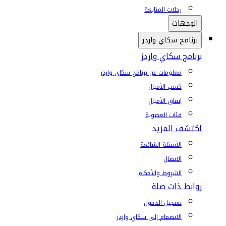
رحلات المتابعة
الوجهات
برنامج سكاي واردز
برنامج سكاي واردز
معلومات عن برنامج سكاي واردز
كسب الأميال
إنفاق الأميال
فئات العضوية
اكتشف المزيد
الأسئلة الشائعة
الاتصال
الشروط والأحكام
روابط ذات صلة
تسجيل الدخول
الانضمام إلى سكاي واردز