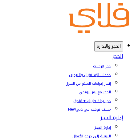
الحجز والإدارة
الحجز
حجز الرحلات
خدمات الإستقبال والترحيب
إنجاز إجراءات السفر من المنزل
الحجز مع رمز ترويجي
حجز رحلة طيران + فندق
محطة توقف في دبي
New
إدارة الحجز
إدارة الحجز
الترقية إلى درجة الأعمال