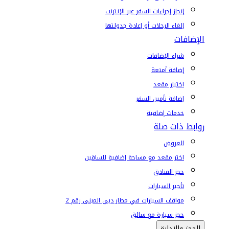
إنجاز إجراءات السفر عبر الإنترنت
إلغاء الرحلات أو إعادة جدولتها
الإضافات
شراء الإضافات
إضافة أمتعة
اختيار مقعد
إضافة تأمين السفر
خدمات إضافية
روابط ذات صلة
العروض
اختر مقعد مع مساحة إضافية للساقين
حجز الفنادق
تأجير السيارات
مواقف السيارات في مطار دبي المبنى رقم 2
حجز سيارة مع سائق
الحجز والإدارة