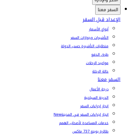
السفر معنا
الإعداد قبل السفر
أنواع الأسعار
التأشيرات وجوازات السفر
متطلبات التأشيرة حسب الدولة
طرق الدفع
مواعيد الرحلات
حالة الرحلة
السفر معنا
درجة الأعمال
الدرجة السياحية
إنجاز إجراءات السفر
إنجاز إجراءات السفر في المدينة
New
خدمات المساعدة لأصحاب الهمم
طائرة بوينغ 737 ماكس