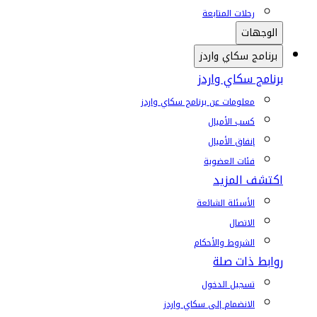
رحلات المتابعة
الوجهات
برنامج سكاي واردز
برنامج سكاي واردز
معلومات عن برنامج سكاي واردز
كسب الأميال
إنفاق الأميال
فئات العضوية
اكتشف المزيد
الأسئلة الشائعة
الاتصال
الشروط والأحكام
روابط ذات صلة
تسجيل الدخول
الانضمام إلى سكاي واردز