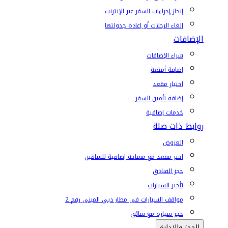
إنجاز إجراءات السفر عبر الإنترنت
إلغاء الرحلات أو إعادة جدولتها
الإضافات
شراء الإضافات
إضافة أمتعة
اختيار مقعد
إضافة تأمين السفر
خدمات إضافية
روابط ذات صلة
العروض
اختر مقعد مع مساحة إضافية للساقين
حجز الفنادق
تأجير السيارات
مواقف السيارات في مطار دبي المبنى رقم 2
حجز سيارة مع سائق
الحجز والإدارة