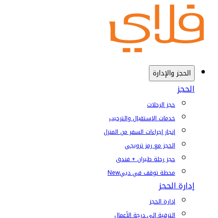
الحجز والإدارة
الحجز
حجز الرحلات
خدمات الإستقبال والترحيب
إنجاز إجراءات السفر من المنزل
الحجز مع رمز ترويجي
حجز رحلة طيران + فندق
محطة توقف في دبي
New
إدارة الحجز
إدارة الحجز
الترقية إلى درجة الأعمال